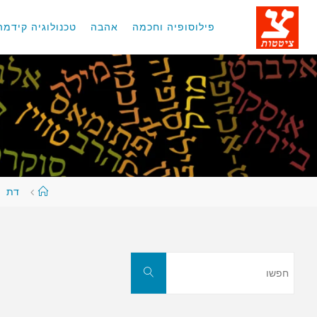
לגו
תוכן
פילוסופיה וחכמה
אהבה
טכנולוגיה קידמה
עמוד
דת
ראשי
חפשו
חפשו
את: