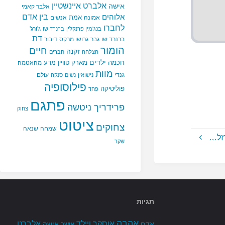
אלברט איינשטיין
אישה
אלבר קאמי
בין אדם
אלוהים
אמת
אמונה
אנשים
לחברו
ג'ורג'
בנג'מין פרנקלין
ברנרד שו
דת
ברנרד שו
גבר
גרושו מרקס
דיבור
הומור
חיים
זקנה
הצלחה
חברים
ילדים
חכמה
מארק טוויין
מדע
מהאטמה
מוות
גנדי
עולם
נישואין
נשים
סנקה
פילוסופיה
פוליטיקה
פחד
פתגם
פרידריך ניטשה
צחוק
ציטוט
צחוקים
שמחה
שנאה
זל…
שקר
תגיות
אהבה
אלברט
אוסקר ויילד
אדם
אישה
אושר