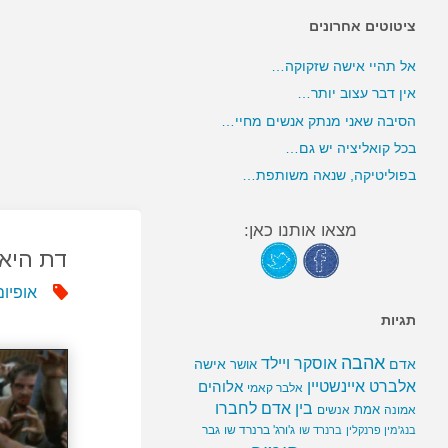
ציטוטים אחרונים
אל תהיי אישה שזקוקה…
אין דבר עצוב יותר…
הסיבה שאני מנתק אנשים מחיי…
בכל קואליציה יש גם…
בפוליטיקה, שנאה משותפת…
מצאו אותנו כאן:
דת היא
אופיום
תגיות
אהבה
אוסקר ויילד
אדם
אישה
אושר
אלברט איינשטיין
אלוהים
אלבר קאמי
בין אדם לחברו
אמת
אמונה
אנשים
ג'ורג' ברנרד שו
גבר
בנג'מין פרנקלין
ברנרד שו