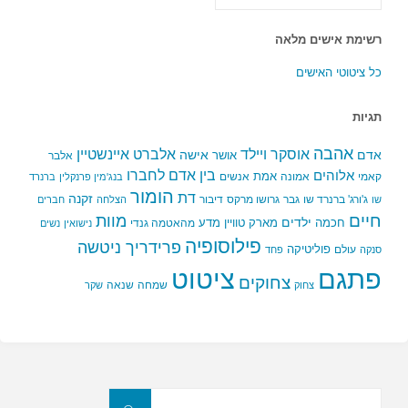
רשימת אישים מלאה
כל ציטוטי האישים
תגיות
אהבה
אלברט איינשטיין
אוסקר ויילד
אדם
אישה
אושר
אלבר
בין אדם לחברו
אלוהים
אמת
קאמי
אמונה
אנשים
בנג'מין פרנקלין
ברנרד
הומור
דת
זקנה
ג'ורג' ברנרד שו
גבר
גרושו מרקס
דיבור
שו
הצלחה
חברים
חיים
מוות
ילדים
חכמה
מארק טוויין
מדע
מהאטמה גנדי
נישואין
נשים
פילוסופיה
פרידריך ניטשה
פוליטיקה
עולם
סנקה
פחד
פתגם
ציטוט
צחוקים
שמחה
שנאה
צחוק
שקר
חפשו