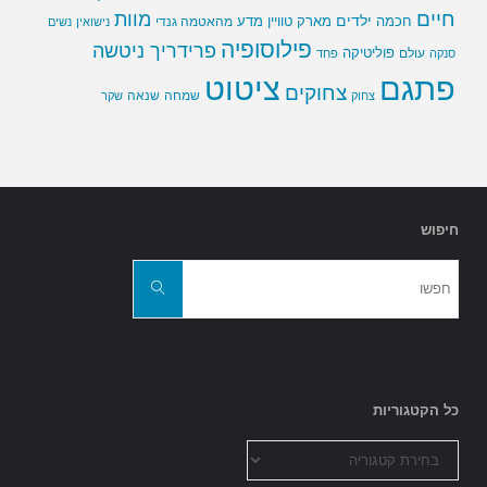
חיים
מוות
ילדים
חכמה
מארק טוויין
מדע
מהאטמה גנדי
נישואין
נשים
פילוסופיה
פרידריך ניטשה
פוליטיקה
עולם
סנקה
פחד
פתגם
ציטוט
צחוקים
שמחה
שנאה
צחוק
שקר
חיפוש
חפשו
את:
חפשו
כל הקטגוריות
כל
הקטגוריות