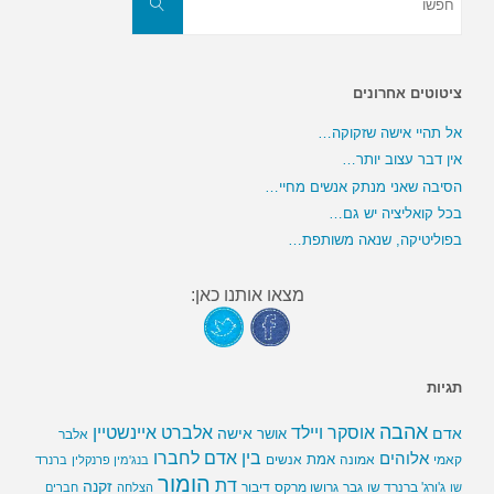
את:
חפשו
ציטוטים אחרונים
אל תהיי אישה שזקוקה…
אין דבר עצוב יותר…
הסיבה שאני מנתק אנשים מחיי…
בכל קואליציה יש גם…
בפוליטיקה, שנאה משותפת…
מצאו אותנו כאן:
תגיות
אהבה
אלברט איינשטיין
אוסקר ויילד
אדם
אישה
אושר
אלבר
בין אדם לחברו
אלוהים
אמת
קאמי
אמונה
אנשים
בנג'מין פרנקלין
ברנרד
הומור
דת
זקנה
ג'ורג' ברנרד שו
גבר
גרושו מרקס
דיבור
שו
הצלחה
חברים