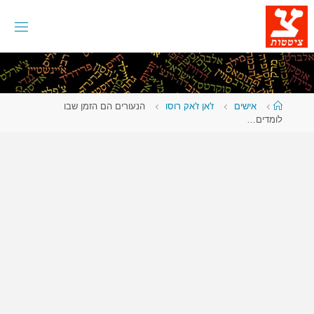
לגו
תוכן
עמוד
אישים
ז'אן ז'אק רוסו
הנעורים הם הזמן שבו
ראשי
לומדים…