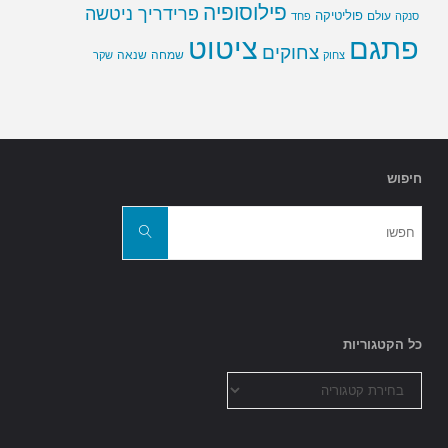
פילוסופיה
פרידריך ניטשה
פוליטיקה
עולם
סנקה
פחד
פתגם
ציטוט
צחוקים
שמחה
שנאה
צחוק
שקר
חיפוש
חפשו
את:
חפשו
כל הקטגוריות
כל
הקטגוריות