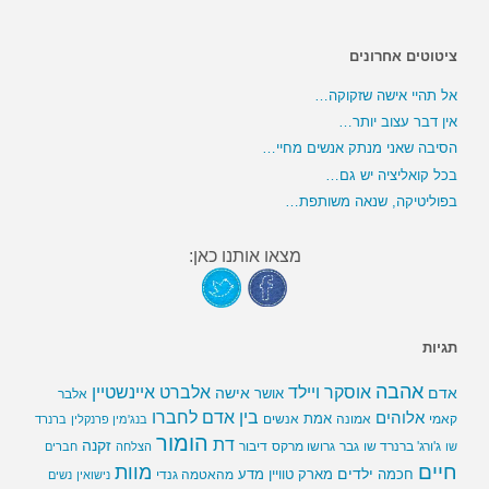
ציטוטים אחרונים
אל תהיי אישה שזקוקה…
אין דבר עצוב יותר…
הסיבה שאני מנתק אנשים מחיי…
בכל קואליציה יש גם…
בפוליטיקה, שנאה משותפת…
מצאו אותנו כאן:
תגיות
אהבה
אלברט איינשטיין
אוסקר ויילד
אדם
אישה
אושר
אלבר
בין אדם לחברו
אלוהים
אמת
קאמי
אמונה
אנשים
בנג'מין פרנקלין
ברנרד
הומור
דת
זקנה
ג'ורג' ברנרד שו
גבר
גרושו מרקס
דיבור
שו
הצלחה
חברים
חיים
מוות
ילדים
חכמה
מארק טוויין
מדע
מהאטמה גנדי
נישואין
נשים