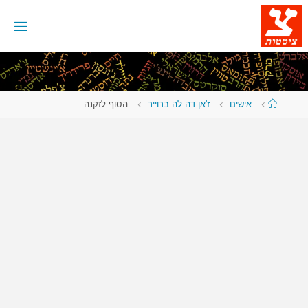
לגו
תוכן
עמוד
אישים
ז'אן דה לה ברוייר
הסוף לזקנה
ראשי