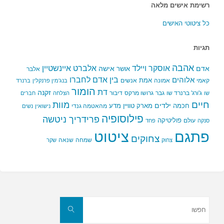
רשימת אישים מלאה
כל ציטוטי האישים
תגיות
אהבה
אלברט איינשטיין
אוסקר ויילד
אדם
אישה
אושר
אלבר
בין אדם לחברו
אלוהים
אמת
קאמי
אמונה
אנשים
בנג'מין פרנקלין
ברנרד
הומור
דת
זקנה
ג'ורג' ברנרד שו
גבר
גרושו מרקס
דיבור
שו
הצלחה
חברים
חיים
מוות
ילדים
חכמה
מארק טוויין
מדע
מהאטמה גנדי
נישואין
נשים
פילוסופיה
פרידריך ניטשה
פוליטיקה
עולם
סנקה
פחד
פתגם
ציטוט
צחוקים
שמחה
שנאה
צחוק
שקר
חפשו
את:
חפשו