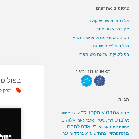
ציטוטים אחרונים
אל תהיי אישה שזקוקה…
אין דבר עצוב יותר…
הסיבה שאני מנתק אנשים מחיי…
בכל קואליציה יש גם…
בפוליטיקה, שנאה משותפת…
מצאו אותנו כאן:
בפוליט
מלקולם
תגיות
אהבה
אוסקר ויילד
אדם
אישה
אושר
אלברט איינשטיין
אלוהים
אלבר קאמי
בין אדם לחברו
אמת
אמונה
אנשים
ג'ורג' ברנרד שו
גבר
בנג'מין פרנקלין
ברנרד שו