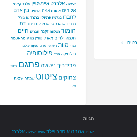
אלברט איינשטיין
אישה
אלבר קאמי
בין אדם
אלוהים
אמת
אמונה
אנשים
לחברו
ג'ורג'
בנג'מין פרנקלין
ברנרד שו
דת
ברנרד שו
גבר
גרושו מרקס
דיבור
הומור
חיים
זקנה
הצלחה
חברים
ילדים
חכמה
מארק טוויין
מדע
מהאטמה
רטיה
מוות
גנדי
עולם
נישואין
נשים
סנקה
פילוסופיה
פוליטיקה
פחד
פתגם
פרידריך ניטשה
צחוק
ציטוט
צחוקים
שמחה
שנאה
שקר
תגיות
אהבה
אלברט
אוסקר ויילד
אדם
אישה
אושר