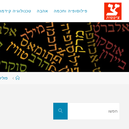
לגו
תוכן
פילוסופיה וחכמה
אהבה
טכנולוגיה קידמה
עמוד
פולי
ראשי
חפשו
חפשו
את: