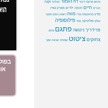
הומור
דת
זקנה
גרושו מרקס
דיבור
הצלחה
חיים
ילדים
חכמה
מארק טוויין
חברים
מוות
מדע
מהאטמה גנדי
נישואין
נשים
סנקה
פילוסופיה
פוליטיקה
עולם
פחד
פתגם
פרידריך ניטשה
צחוק
ציטוט
צחוקים
שמחה
שנאה
שקר
בפולי
או