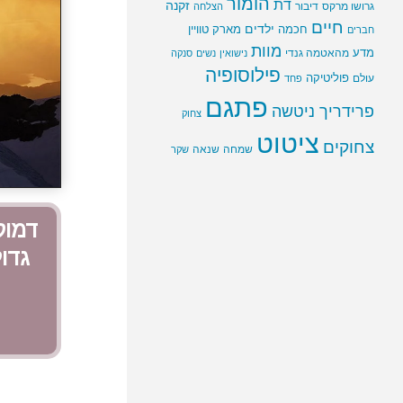
הומור
דת
זקנה
גרושו מרקס
דיבור
הצלחה
חיים
ילדים
חכמה
מארק טוויין
חברים
מוות
מדע
מהאטמה גנדי
נישואין
נשים
סנקה
פילוסופיה
פוליטיקה
עולם
פחד
פתגם
פרידריך ניטשה
צחוק
ציטוט
צחוקים
שמחה
שנאה
שקר
דמוק
גדו