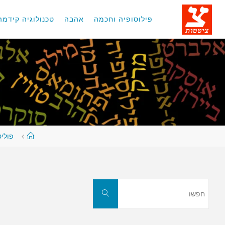
לגו
תוכן
פילוסופיה וחכמה
אהבה
טכנולוגיה קידמה
עמוד
פולי
ראשי
חפשו
חפשו
את: