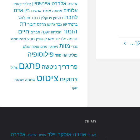
אלברט איינשטיין
אישה
אלבר קאמי
בין אדם
אלוהים
אמת
אמונה
אנשים
לחברו
ג'ורג'
בנג'מין פרנקלין
ברנרד שו
דת
ברנרד שו
גבר
גרושו מרקס
דיבור
הומור
חיים
זקנה
הצלחה
חברים
ילדים
חכמה
מארק טוויין
מדע
מהאטמה
 לך…
מוות
גנדי
עולם
נישואין
נשים
סנקה
פילוסופיה
פוליטיקה
פחד
פתגם
פרידריך ניטשה
צחוק
ציטוט
צחוקים
שמחה
שנאה
שקר
תגיות
אהבה
אלברט
אוסקר ויילד
אדם
אישה
אושר