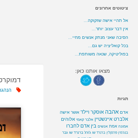
ציטוטים אחרונים
אל תהיי אישה שזקוקה…
אין דבר עצוב יותר…
הסיבה שאני מנתק אנשים מחיי…
בכל קואליציה יש גם…
בפוליטיקה, שנאה משותפת…
מצאו אותנו כאן:
דמוקרט
הנהגה
תגיות
אהבה
אוסקר ויילד
אדם
אישה
אושר
אלברט איינשטיין
אלוהים
אלבר קאמי
בין אדם לחברו
אמת
אמונה
אנשים
ג'ורג' ברנרד שו
גבר
בנג'מין פרנקלין
ברנרד שו