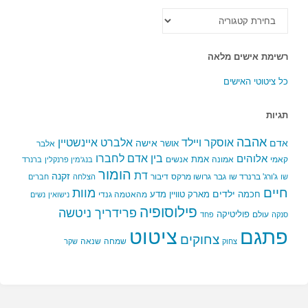
כל
הקטגוריות
רשימת אישים מלאה
כל ציטוטי האישים
תגיות
אהבה
אלברט איינשטיין
אוסקר ויילד
אדם
אישה
אושר
אלבר
בין אדם לחברו
אלוהים
אמת
קאמי
אמונה
אנשים
בנג'מין פרנקלין
ברנרד
הומור
דת
זקנה
ג'ורג' ברנרד שו
גבר
גרושו מרקס
דיבור
שו
הצלחה
חברים
חיים
מוות
ילדים
חכמה
מארק טוויין
מדע
מהאטמה גנדי
נישואין
נשים
פילוסופיה
פרידריך ניטשה
פוליטיקה
עולם
סנקה
פחד
פתגם
ציטוט
צחוקים
שמחה
שנאה
צחוק
שקר