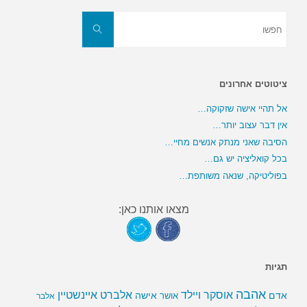
חפשו
את:
חפשו
ציטוטים אחרונים
אל תהיי אישה שזקוקה…
אין דבר עצוב יותר…
הסיבה שאני מנתק אנשים מחיי…
בכל קואליציה יש גם…
בפוליטיקה, שנאה משותפת…
מצאו אותנו כאן:
תגיות
אהבה
אלברט איינשטיין
אוסקר ויילד
אדם
אישה
אושר
אלבר