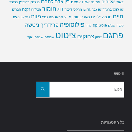
בין אדם לחברו
אלוהים
אמת
קאמי
אמונה
אנשים
בנג'מין פרנקלין
ברנרד
הומור
דת
זקנה
ג'ורג' ברנרד שו
גבר
גרושו מרקס
דיבור
שו
הצלחה
חברים
חיים
מוות
ילדים
חכמה
מארק טוויין
מדע
מהאטמה גנדי
נישואין
נשים
פילוסופיה
פרידריך ניטשה
פוליטיקה
עולם
סנקה
פחד
פתגם
ציטוט
צחוקים
שמחה
שנאה
צחוק
שקר
חיפוש
חפשו
את:
חפשו
כל הקטגוריות