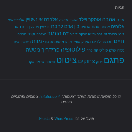
תגיות
אהבה
אלברט איינשטיין
אוסקר ויילד
אדם
אישה
אושר
אלבר קאמי
בין אדם לחברו
אלוהים
אמת
אמונה
אנשים
בנג'מין פרנקלין
ברנרד שו
הומור
דת
זקנה
ג'ורג' ברנרד שו
גבר
גרושו מרקס
דיבור
הצלחה
חברים
חיים
מוות
ילדים
חכמה
מארק טוויין
מדע
מהאטמה גנדי
נישואין
נשים
פילוסופיה
פרידריך ניטשה
פוליטיקה
עולם
סנקה
פחד
פתגם
ציטוט
צחוקים
שמחה
שנאה
צחוק
שקר
© כל הזכויות שמורות
לאתר "ציטטות",
tsitatot.co.il
ציטוטים ופתגמים
חכמים.
פועל על גבי
Fluida
WordPress.
&