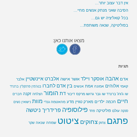
אין דבר עצוב יותר…
הסיבה שאני מנתק אנשים מחיי…
בכל קואליציה יש גם…
בפוליטיקה, שנאה משותפת…
מצאו אותנו כאן:
תגיות
אהבה
אלברט איינשטיין
אוסקר ויילד
אדם
אישה
אושר
אלבר
בין אדם לחברו
אלוהים
אמת
קאמי
אמונה
אנשים
בנג'מין פרנקלין
ברנרד
הומור
דת
זקנה
ג'ורג' ברנרד שו
גבר
גרושו מרקס
דיבור
שו
הצלחה
חברים
חיים
מוות
ילדים
חכמה
מארק טוויין
מדע
מהאטמה גנדי
נישואין
נשים
פילוסופיה
פרידריך ניטשה
פוליטיקה
עולם
סנקה
פחד
פתגם
ציטוט
צחוקים
שמחה
שנאה
צחוק
שקר