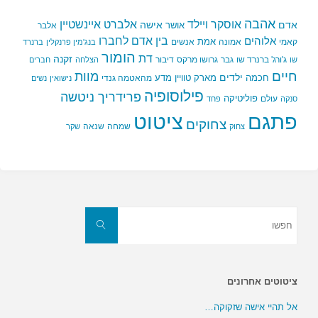
אהבה
אלברט איינשטיין
אוסקר ויילד
אדם
אישה
אושר
אלבר
בין אדם לחברו
אלוהים
אמת
קאמי
אמונה
אנשים
בנג'מין פרנקלין
ברנרד
הומור
דת
זקנה
ג'ורג' ברנרד שו
גבר
גרושו מרקס
דיבור
שו
הצלחה
חברים
חיים
מוות
ילדים
חכמה
מארק טוויין
מדע
מהאטמה גנדי
נישואין
נשים
פילוסופיה
פרידריך ניטשה
פוליטיקה
עולם
סנקה
פחד
פתגם
ציטוט
צחוקים
שמחה
שנאה
צחוק
שקר
חפשו
את:
חפשו
ציטוטים אחרונים
אל תהיי אישה שזקוקה…