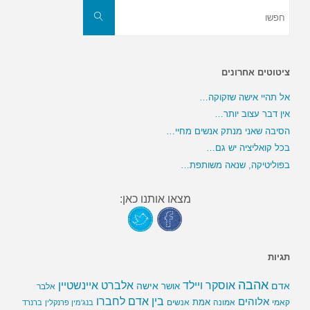
חפשו
את:
חפשו
ציטוטים אחרונים
אל תהיי אישה שזקוקה…
אין דבר עצוב יותר…
הסיבה שאני מנתק אנשים מחיי…
בכל קואליציה יש גם…
בפוליטיקה, שנאה משותפת…
מצאו אותנו כאן:
תגיות
אהבה
אלברט איינשטיין
אוסקר ויילד
אדם
אישה
אושר
אלבר
בין אדם לחברו
אלוהים
אמת
קאמי
אמונה
אנשים
בנג'מין פרנקלין
ברנרד