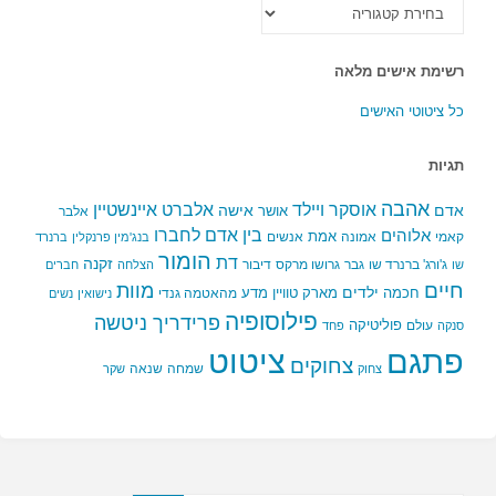
כל
הקטגוריות
רשימת אישים מלאה
כל ציטוטי האישים
תגיות
אהבה
אלברט איינשטיין
אוסקר ויילד
אדם
אישה
אושר
אלבר
בין אדם לחברו
אלוהים
אמת
קאמי
אמונה
אנשים
בנג'מין פרנקלין
ברנרד
הומור
דת
זקנה
ג'ורג' ברנרד שו
גבר
גרושו מרקס
דיבור
שו
הצלחה
חברים
חיים
מוות
ילדים
חכמה
מארק טוויין
מדע
מהאטמה גנדי
נישואין
נשים
פילוסופיה
פרידריך ניטשה
פוליטיקה
עולם
סנקה
פחד
פתגם
ציטוט
צחוקים
שמחה
שנאה
צחוק
שקר