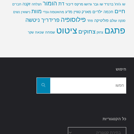
הומור
דת
זקנה
ג'ורג' ברנרד שו
גבר
גרושו מרקס
דיבור
שו
הצלחה
חברים
חיים
מוות
ילדים
חכמה
מארק טוויין
מדע
מהאטמה גנדי
נישואין
נשים
פילוסופיה
פרידריך ניטשה
פוליטיקה
עולם
סנקה
פחד
פתגם
ציטוט
צחוקים
שמחה
שנאה
צחוק
שקר
חיפוש
חפשו
את:
חפשו
כל הקטגוריות
כל