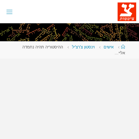
לגו
תוכן
עמוד
אישים
וינסטון צ'רצ'יל
ההיסטוריה תהיה נחמדה
ראשי
אליי…