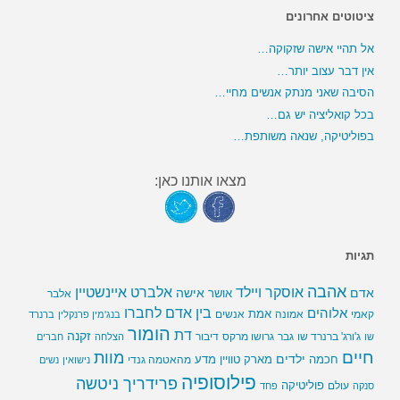
ציטוטים אחרונים
אל תהיי אישה שזקוקה…
אין דבר עצוב יותר…
הסיבה שאני מנתק אנשים מחיי…
בכל קואליציה יש גם…
בפוליטיקה, שנאה משותפת…
מצאו אותנו כאן:
תגיות
אהבה
אלברט איינשטיין
אוסקר ויילד
אדם
אישה
אושר
אלבר
בין אדם לחברו
אלוהים
אמת
קאמי
אמונה
אנשים
בנג'מין פרנקלין
ברנרד
הומור
דת
זקנה
ג'ורג' ברנרד שו
גבר
גרושו מרקס
דיבור
שו
הצלחה
חברים
חיים
מוות
ילדים
חכמה
מארק טוויין
מדע
מהאטמה גנדי
נישואין
נשים
פילוסופיה
פרידריך ניטשה
פוליטיקה
עולם
סנקה
פחד