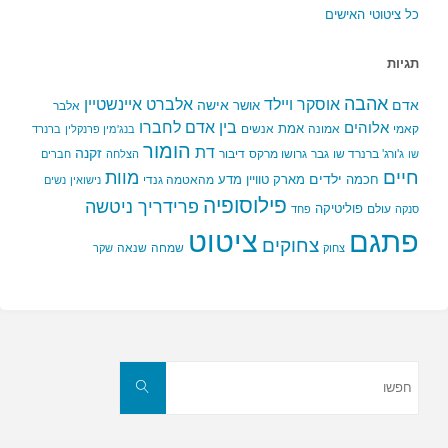
כל ציטוטי האישים
תגיות
אהבה
אלברט איינשטיין
אוסקר ויילד
אדם
אישה
אושר
אלבר
בין אדם לחברו
אלוהים
אמת
קאמי
אמונה
אנשים
בנג'מין פרנקלין
ברנרד
הומור
דת
זקנה
ג'ורג' ברנרד שו
גבר
גרושו מרקס
דיבור
שו
הצלחה
חברים
חיים
מוות
ילדים
חכמה
מארק טוויין
מדע
מהאטמה גנדי
נישואין
נשים
פילוסופיה
פרידריך ניטשה
פוליטיקה
עולם
סנקה
פחד
פתגם
ציטוט
צחוקים
שמחה
שנאה
צחוק
שקר
חפשו
את:
חפשו