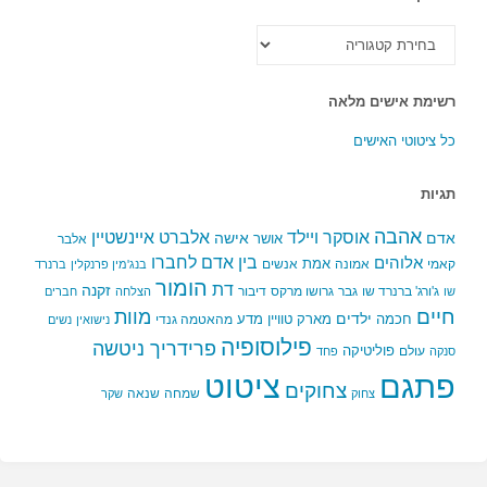
כל
הקטגוריות
רשימת אישים מלאה
כל ציטוטי האישים
תגיות
אהבה
אלברט איינשטיין
אוסקר ויילד
אדם
אישה
אושר
אלבר
בין אדם לחברו
אלוהים
אמת
קאמי
אמונה
אנשים
בנג'מין פרנקלין
ברנרד
הומור
דת
זקנה
ג'ורג' ברנרד שו
גבר
גרושו מרקס
דיבור
שו
הצלחה
חברים
חיים
מוות
ילדים
חכמה
מארק טוויין
מדע
מהאטמה גנדי
נישואין
נשים
פילוסופיה
פרידריך ניטשה
פוליטיקה
עולם
סנקה
פחד
פתגם
ציטוט
צחוקים
שמחה
שנאה
צחוק
שקר