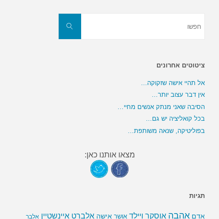
חפשו
את:
חפשו
ציטוטים אחרונים
אל תהיי אישה שזקוקה…
אין דבר עצוב יותר…
הסיבה שאני מנתק אנשים מחיי…
בכל קואליציה יש גם…
בפוליטיקה, שנאה משותפת…
מצאו אותנו כאן:
תגיות
אהבה
אלברט איינשטיין
אוסקר ויילד
אדם
אישה
אושר
אלבר