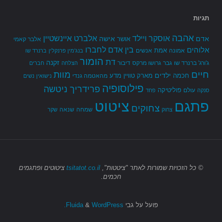
תגיות
אהבה
אלברט איינשטיין
אוסקר ויילד
אדם
אישה
אושר
אלבר קאמי
בין אדם לחברו
אלוהים
אמת
אמונה
אנשים
בנג'מין פרנקלין
ברנרד שו
הומור
דת
זקנה
ג'ורג' ברנרד שו
גבר
גרושו מרקס
דיבור
הצלחה
חברים
חיים
מוות
ילדים
חכמה
מארק טוויין
מדע
מהאטמה גנדי
נישואין
נשים
פילוסופיה
פרידריך ניטשה
פוליטיקה
עולם
סנקה
פחד
פתגם
ציטוט
צחוקים
שמחה
שנאה
צחוק
שקר
© כל הזכויות שמורות
לאתר "ציטטות",
tsitatot.co.il
ציטוטים ופתגמים
חכמים.
פועל על גבי
Fluida
WordPress.
&