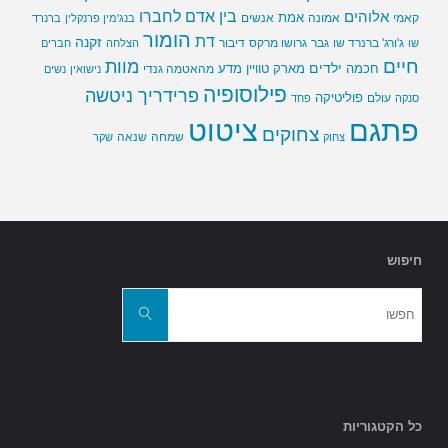
בין אדם לחברו
אלוהים
אמת
קאמי
אמונה
אנשים
בנג'מין פרנקלין
ברנרד
הומור
דת
זקנה
ג'ורג' ברנרד שו
גבר
גרושו מרקס
דיבור
שו
הצלחה
חברים
חיים
מוות
ילדים
חכמה
מארק טוויין
מדע
מהאטמה גנדי
נישואין
נשים
פילוסופיה
פרידריך ניטשה
פוליטיקה
עולם
סנקה
פחד
פתגם
ציטוט
צחוקים
שמחה
שנאה
צחוק
שקר
חיפוש
חפשו
את:
חפשו
כל הקטגוריות