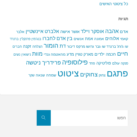
כל ציטוטי האישים
תגיות
אהבה
אלברט איינשטיין
אוסקר ויילד
אדם
אישה
אושר
אלבר
בין אדם לחברו
אלוהים
אמת
קאמי
אמונה
אנשים
בנג'מין פרנקלין
ברנרד
הומור
דת
זקנה
ג'ורג' ברנרד שו
גבר
גרושו מרקס
דיבור
שו
הצלחה
חברים
חיים
מוות
ילדים
חכמה
מארק טוויין
מדע
מהאטמה גנדי
נישואין
נשים
פילוסופיה
פרידריך ניטשה
פוליטיקה
עולם
סנקה
פחד
פתגם
ציטוט
צחוקים
שמחה
שנאה
צחוק
שקר
חפשו
את:
חפשו