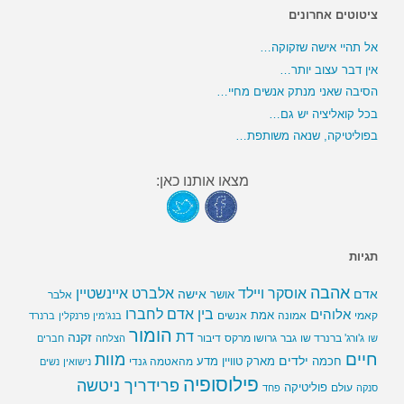
ציטוטים אחרונים
אל תהיי אישה שזקוקה…
אין דבר עצוב יותר…
הסיבה שאני מנתק אנשים מחיי…
בכל קואליציה יש גם…
בפוליטיקה, שנאה משותפת…
מצאו אותנו כאן:
תגיות
אהבה
אלברט איינשטיין
אוסקר ויילד
אדם
אישה
אושר
אלבר
בין אדם לחברו
אלוהים
אמת
קאמי
אמונה
אנשים
בנג'מין פרנקלין
ברנרד
הומור
דת
זקנה
ג'ורג' ברנרד שו
גבר
גרושו מרקס
דיבור
שו
הצלחה
חברים
חיים
מוות
ילדים
חכמה
מארק טוויין
מדע
מהאטמה גנדי
נישואין
נשים
פילוסופיה
פרידריך ניטשה
פוליטיקה
עולם
סנקה
פחד