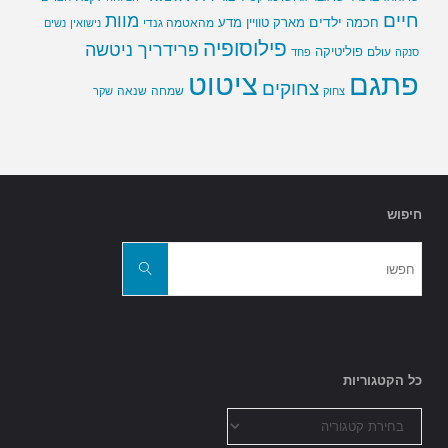
חיים
מוות
ילדים
חכמה
מארק טוויין
מדע
מהאטמה גנדי
נישואין
נשים
פילוסופיה
פרידריך ניטשה
פוליטיקה
עולם
סנקה
פחד
פתגם
ציטוט
צחוקים
שמחה
שנאה
צחוק
שקר
חיפוש
חפשו
את:
חפשו
כל הקטגוריות
כל
הקטגוריות