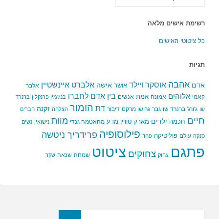
הקטגוריות
רשימת אישים מלאה
כל ציטוטי האישים
תגיות
אהבה
אלברט איינשטיין
אוסקר ויילד
אדם
אישה
אושר
אלבר
בין אדם לחברו
אלוהים
אמת
קאמי
אמונה
אנשים
בנג'מין פרנקלין
ברנרד
הומור
דת
זקנה
ג'ורג' ברנרד שו
גבר
גרושו מרקס
דיבור
שו
הצלחה
חברים
חיים
מוות
ילדים
חכמה
מארק טוויין
מדע
מהאטמה גנדי
נישואין
נשים
פילוסופיה
פרידריך ניטשה
פוליטיקה
עולם
סנקה
פחד
פתגם
ציטוט
צחוקים
שמחה
שנאה
צחוק
שקר
חפשו