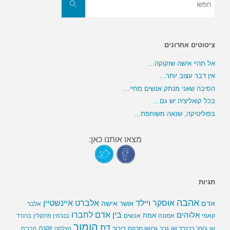
את:
חפשו
ציטוטים אחרונים
אל תהיי אישה שזקוקה…
אין דבר עצוב יותר…
הסיבה שאני מנתק אנשים מחיי…
בכל קואליציה יש גם…
בפוליטיקה, שנאה משותפת…
מצאו אותנו כאן:
תגיות
אהבה
אלברט איינשטיין
אוסקר ויילד
אדם
אישה
אושר
אלבר
בין אדם לחברו
אלוהים
אמת
קאמי
אמונה
אנשים
בנג'מין פרנקלין
ברנרד
הומור
דת
זקנה
ג'ורג' ברנרד שו
גבר
גרושו מרקס
דיבור
שו
הצלחה
חברים