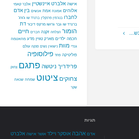
אלברט איינשטיין
אישה
אלבר קאמי
בין אדם
אלוהים
אמת
אמונה
אנשים
לחברו
ג'ורג'
בנג'מין פרנקלין
ברנרד שו
דת
ברנרד שו
גבר
גרושו מרקס
דיבור
הומור
חיים
זקנה
הצלחה
חברים
ונש…
ילדים
חכמה
מארק טוויין
מדע
מהאטמה
מוות
גנדי
עולם
נישואין
נשים
סנקה
פילוסופיה
פוליטיקה
פחד
פתגם
פרידריך ניטשה
צחוק
ציטוט
צחוקים
שמחה
שנאה
שקר
תגיות
אהבה
אלברט
אוסקר ויילד
אדם
אישה
אושר