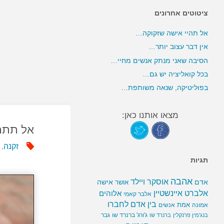
ציטוטים אחרונים
אל תהיי אישה שזקוקה…
אין דבר עצוב יותר…
הסיבה שאני מנתק אנשים מחיי…
בכל קואליציה יש גם…
בפוליטיקה, שנאה משותפת…
מצאו אותנו כאן:
אל תתח
זקנה
,
תגיות
אהבה
אוסקר ויילד
אדם
אישה
אושר
אלברט איינשטיין
אלוהים
אלבר קאמי
בין אדם לחברו
אמת
אמונה
אנשים
ג'ורג' ברנרד שו
גבר
בנג'מין פרנקלין
ברנרד שו