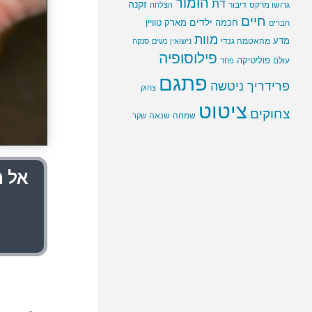
הומור
דת
זקנה
גרושו מרקס
דיבור
הצלחה
חיים
ילדים
חכמה
מארק טוויין
חברים
מוות
מדע
מהאטמה גנדי
נישואין
נשים
סנקה
פילוסופיה
פוליטיקה
עולם
פחד
פתגם
פרידריך ניטשה
צחוק
ציטוט
צחוקים
שמחה
שנאה
שקר
אל ת