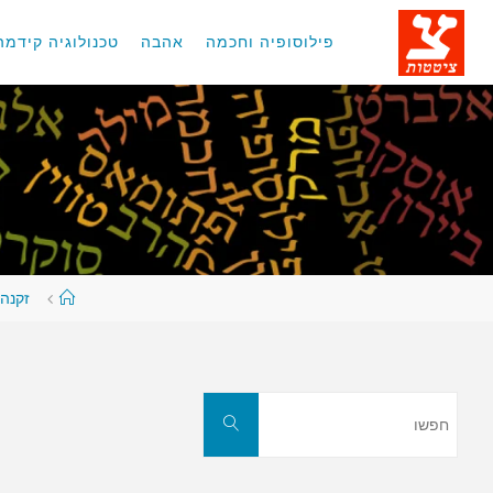
לגו
תוכן
פילוסופיה וחכמה
אהבה
טכנולוגיה קידמה
עמוד
זקנה 
ראשי
חפשו
חפשו
את: