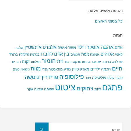
רשימת אישים מלאה
כל ציטוטי האישים
תגיות
אהבה
אלברט איינשטיין
אוסקר ויילד
אדם
אישה
אושר
אלבר
בין אדם לחברו
אלוהים
אמת
קאמי
אמונה
אנשים
בנג'מין פרנקלין
ברנרד
הומור
דת
זקנה
ג'ורג' ברנרד שו
גבר
גרושו מרקס
דיבור
שו
הצלחה
חברים
חיים
מוות
ילדים
חכמה
מארק טוויין
מדע
מהאטמה גנדי
נישואין
נשים
פילוסופיה
פרידריך ניטשה
פוליטיקה
עולם
סנקה
פחד
פתגם
ציטוט
צחוקים
שמחה
שנאה
צחוק
שקר
חפשו
את:
חפשו