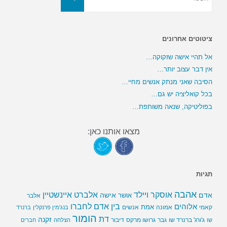
ציטוטים אחרונים
אל תהיי אישה שזקוקה…
אין דבר עצוב יותר…
הסיבה שאני מנתק אנשים מחיי…
בכל קואליציה יש גם…
בפוליטיקה, שנאה משותפת…
מצאו אותנו כאן:
תגיות
אהבה
אלברט איינשטיין
אוסקר ויילד
אדם
אישה
אושר
אלבר
בין אדם לחברו
אלוהים
אמת
קאמי
אמונה
אנשים
בנג'מין פרנקלין
ברנרד
הומור
דת
זקנה
ג'ורג' ברנרד שו
גבר
גרושו מרקס
דיבור
שו
הצלחה
חברים