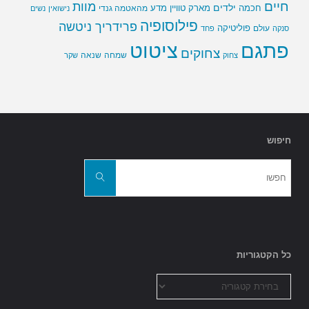
חיים
מוות
ילדים
חכמה
מארק טוויין
מדע
מהאטמה גנדי
נישואין
נשים
פילוסופיה
פרידריך ניטשה
פוליטיקה
עולם
סנקה
פחד
פתגם
ציטוט
צחוקים
שמחה
שנאה
צחוק
שקר
חיפוש
חפשו
את:
חפשו
כל הקטגוריות
כל
הקטגוריות