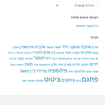
כל
הקטגוריות
רשימת אישים מלאה
כל ציטוטי האישים
תגיות
אהבה
אלברט איינשטיין
אוסקר ויילד
אדם
אישה
אושר
אלבר
בין אדם לחברו
אלוהים
אמת
קאמי
אמונה
אנשים
בנג'מין פרנקלין
ברנרד
הומור
דת
זקנה
ג'ורג' ברנרד שו
גבר
גרושו מרקס
דיבור
שו
הצלחה
חברים
חיים
מוות
ילדים
חכמה
מארק טוויין
מדע
מהאטמה גנדי
נישואין
נשים
פילוסופיה
פרידריך ניטשה
פוליטיקה
עולם
סנקה
פחד
פתגם
ציטוט
צחוקים
שמחה
שנאה
צחוק
שקר