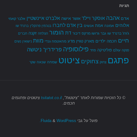
תגיות
אהבה
אלברט איינשטיין
אוסקר ויילד
אדם
אישה
אושר
אלבר קאמי
בין אדם לחברו
אלוהים
אמת
אמונה
אנשים
בנג'מין פרנקלין
ברנרד שו
הומור
דת
זקנה
ג'ורג' ברנרד שו
גבר
גרושו מרקס
דיבור
הצלחה
חברים
חיים
מוות
ילדים
חכמה
מארק טוויין
מדע
מהאטמה גנדי
נישואין
נשים
פילוסופיה
פרידריך ניטשה
פוליטיקה
עולם
סנקה
פחד
פתגם
ציטוט
צחוקים
שמחה
שנאה
צחוק
שקר
© כל הזכויות שמורות
לאתר "ציטטות",
tsitatot.co.il
ציטוטים ופתגמים
חכמים.
פועל על גבי
Fluida
WordPress.
&