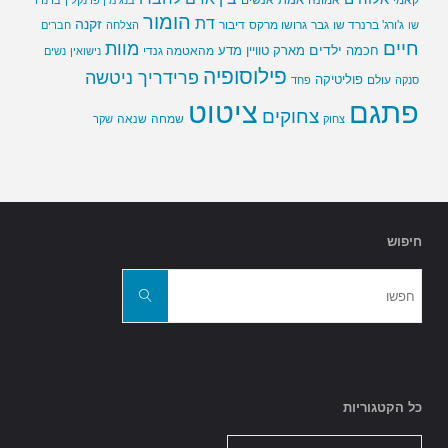
הומור
דת
זקנה
ג'ורג' ברנרד שו
גבר
גרושו מרקס
דיבור
שו
הצלחה
חברים
חיים
מוות
ילדים
חכמה
מארק טוויין
מדע
מהאטמה גנדי
נישואין
נשים
פילוסופיה
פרידריך ניטשה
פוליטיקה
עולם
סנקה
פחד
פתגם
ציטוט
צחוקים
שמחה
שנאה
צחוק
שקר
חיפוש
חפשו
את:
חפשו
כל הקטגוריות
כל