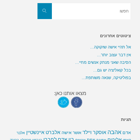
חפשו
את:
חפשו
ציטוטים אחרונים
אל תהיי אישה שזקוקה…
אין דבר עצוב יותר…
הסיבה שאני מנתק אנשים מחיי…
בכל קואליציה יש גם…
בפוליטיקה, שנאה משותפת…
מצאו אותנו כאן:
תגיות
אהבה
אלברט איינשטיין
אוסקר ויילד
אדם
אישה
אושר
אלבר
בין אדם לחברו
אלוהים
אמת
קאמי
אמונה
אנשים
בנג'מין פרנקלין
ברנרד