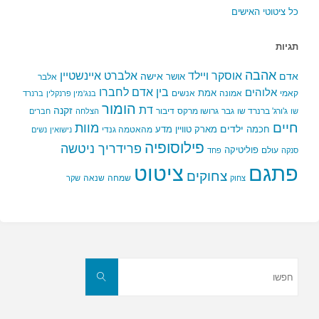
כל ציטוטי האישים
תגיות
אהבה
אלברט איינשטיין
אוסקר ויילד
אדם
אישה
אושר
אלבר
בין אדם לחברו
אלוהים
אמת
קאמי
אמונה
אנשים
בנג'מין פרנקלין
ברנרד
הומור
דת
זקנה
ג'ורג' ברנרד שו
גבר
גרושו מרקס
דיבור
שו
הצלחה
חברים
חיים
מוות
ילדים
חכמה
מארק טוויין
מדע
מהאטמה גנדי
נישואין
נשים
פילוסופיה
פרידריך ניטשה
פוליטיקה
עולם
סנקה
פחד
פתגם
ציטוט
צחוקים
שמחה
שנאה
צחוק
שקר
חפשו
את:
חפשו