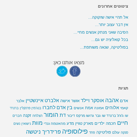
ציטוטים אחרונים
אל תהיי אישה שזקוקה…
אין דבר עצוב יותר…
הסיבה שאני מנתק אנשים מחיי…
בכל קואליציה יש גם…
בפוליטיקה, שנאה משותפת…
מצאו אותנו כאן:
תגיות
אהבה
אלברט איינשטיין
אוסקר ויילד
אדם
אישה
אושר
אלבר
בין אדם לחברו
אלוהים
אמת
קאמי
אמונה
אנשים
בנג'מין פרנקלין
ברנרד
הומור
דת
זקנה
ג'ורג' ברנרד שו
גבר
גרושו מרקס
דיבור
שו
הצלחה
חברים
חיים
מוות
ילדים
חכמה
מארק טוויין
מדע
מהאטמה גנדי
נישואין
נשים
פילוסופיה
פרידריך ניטשה
פוליטיקה
עולם
סנקה
פחד