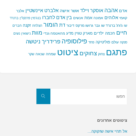
אהבה
אלברט איינשטיין
אוסקר ויילד
אדם
אישה
אושר
אלבר
בין אדם לחברו
אלוהים
אמת
קאמי
אמונה
אנשים
בנג'מין פרנקלין
ברנרד
הומור
דת
זקנה
ג'ורג' ברנרד שו
גבר
גרושו מרקס
דיבור
שו
הצלחה
חברים
חיים
מוות
ילדים
חכמה
מארק טוויין
מדע
מהאטמה גנדי
נישואין
נשים
פילוסופיה
פרידריך ניטשה
פוליטיקה
עולם
סנקה
פחד
פתגם
ציטוט
צחוקים
שמחה
שנאה
צחוק
שקר
חפשו
את:
חפשו
ציטוטים אחרונים
אל תהיי אישה שזקוקה…