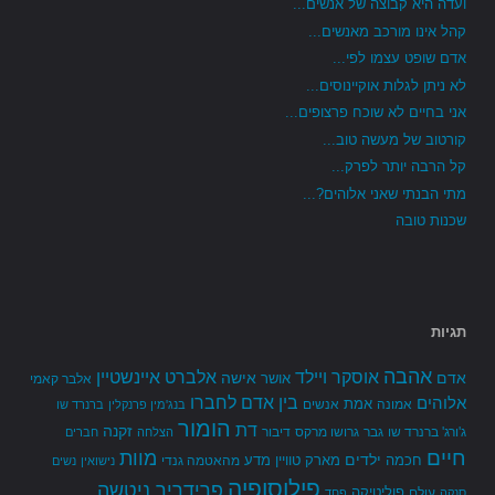
ועדה היא קבוצה של אנשים...
קהל אינו מורכב מאנשים...
אדם שופט עצמו לפי...
לא ניתן לגלות אוקיינוסים...
אני בחיים לא שוכח פרצופים...
קורטוב של מעשה טוב...
קל הרבה יותר לפרק...
מתי הבנתי שאני אלוהים?...
שכנות טובה
תגיות
אהבה
אלברט איינשטיין
אוסקר ויילד
אדם
אישה
אושר
אלבר קאמי
בין אדם לחברו
אלוהים
אמת
אמונה
אנשים
בנג'מין פרנקלין
ברנרד שו
הומור
דת
זקנה
ג'ורג' ברנרד שו
גבר
גרושו מרקס
דיבור
הצלחה
חברים
חיים
מוות
ילדים
חכמה
מארק טוויין
מדע
מהאטמה גנדי
נישואין
נשים
פילוסופיה
פרידריך ניטשה
פוליטיקה
עולם
סנקה
פחד