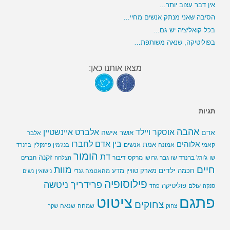
אין דבר עצוב יותר…
הסיבה שאני מנתק אנשים מחיי…
בכל קואליציה יש גם…
בפוליטיקה, שנאה משותפת…
מצאו אותנו כאן:
תגיות
אהבה
אלברט איינשטיין
אוסקר ויילד
אדם
אישה
אושר
אלבר
בין אדם לחברו
אלוהים
אמת
קאמי
אמונה
אנשים
בנג'מין פרנקלין
ברנרד
הומור
דת
זקנה
ג'ורג' ברנרד שו
גבר
גרושו מרקס
דיבור
שו
הצלחה
חברים
חיים
מוות
ילדים
חכמה
מארק טוויין
מדע
מהאטמה גנדי
נישואין
נשים
פילוסופיה
פרידריך ניטשה
פוליטיקה
עולם
סנקה
פחד
פתגם
ציטוט
צחוקים
שמחה
שנאה
צחוק
שקר