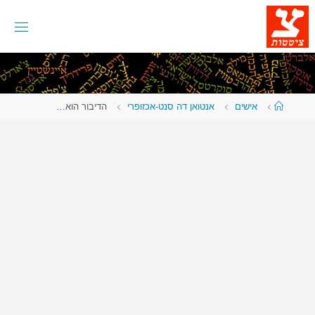
לגו
תוכן
עמוד
אישים
אנטואן דה סנט-אכזופרי
הדיבור הוא…
ראשי