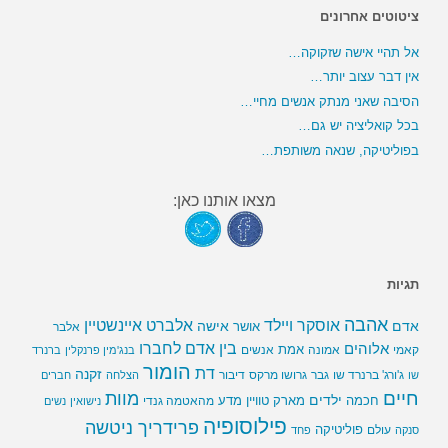
ציטוטים אחרונים
אל תהיי אישה שזקוקה…
אין דבר עצוב יותר…
הסיבה שאני מנתק אנשים מחיי…
בכל קואליציה יש גם…
בפוליטיקה, שנאה משותפת…
מצאו אותנו כאן:
תגיות
אהבה
אלברט איינשטיין
אוסקר ויילד
אדם
אישה
אושר
אלבר
בין אדם לחברו
אלוהים
אמת
קאמי
אמונה
אנשים
בנג'מין פרנקלין
ברנרד
הומור
דת
זקנה
ג'ורג' ברנרד שו
גבר
גרושו מרקס
דיבור
שו
הצלחה
חברים
חיים
מוות
ילדים
חכמה
מארק טוויין
מדע
מהאטמה גנדי
נישואין
נשים
פילוסופיה
פרידריך ניטשה
פוליטיקה
עולם
סנקה
פחד