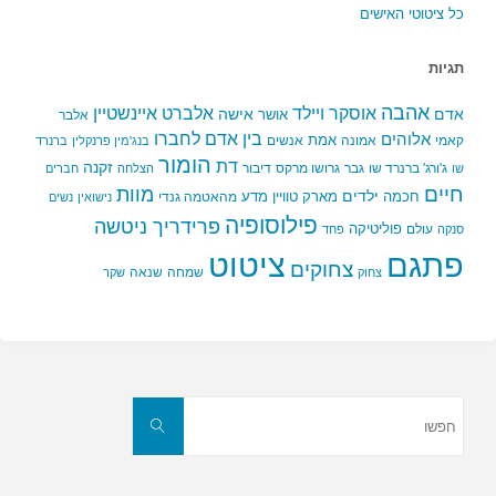
כל ציטוטי האישים
תגיות
אהבה
אלברט איינשטיין
אוסקר ויילד
אדם
אישה
אושר
אלבר
בין אדם לחברו
אלוהים
אמת
קאמי
אמונה
אנשים
בנג'מין פרנקלין
ברנרד
הומור
דת
זקנה
ג'ורג' ברנרד שו
גבר
גרושו מרקס
דיבור
שו
הצלחה
חברים
חיים
מוות
ילדים
חכמה
מארק טוויין
מדע
מהאטמה גנדי
נישואין
נשים
פילוסופיה
פרידריך ניטשה
פוליטיקה
עולם
סנקה
פחד
פתגם
ציטוט
צחוקים
שמחה
שנאה
צחוק
שקר
חפשו
את:
חפשו