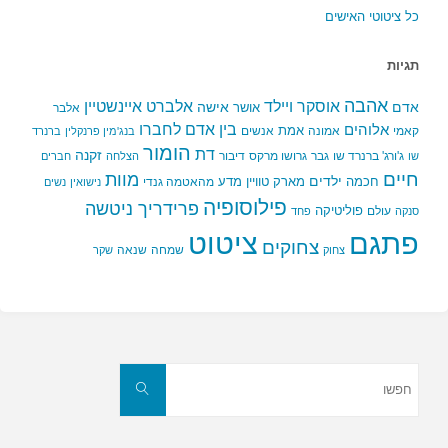
כל ציטוטי האישים
תגיות
אהבה
אלברט איינשטיין
אוסקר ויילד
אדם
אישה
אושר
אלבר
בין אדם לחברו
אלוהים
אמת
קאמי
אמונה
אנשים
בנג'מין פרנקלין
ברנרד
הומור
דת
זקנה
ג'ורג' ברנרד שו
גבר
גרושו מרקס
דיבור
שו
הצלחה
חברים
חיים
מוות
ילדים
חכמה
מארק טוויין
מדע
מהאטמה גנדי
נישואין
נשים
פילוסופיה
פרידריך ניטשה
פוליטיקה
עולם
סנקה
פחד
פתגם
ציטוט
צחוקים
שמחה
שנאה
צחוק
שקר
חפשו
את:
חפשו