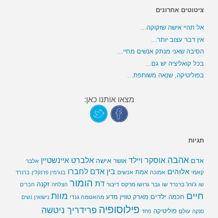
ציטוטים אחרונים
אל תהיי אישה שזקוקה…
אין דבר עצוב יותר…
הסיבה שאני מנתק אנשים מחיי…
בכל קואליציה יש גם…
בפוליטיקה, שנאה משותפת…
מצאו אותנו כאן:
תגיות
אהבה
אלברט איינשטיין
אוסקר ויילד
אדם
אישה
אושר
אלבר
בין אדם לחברו
אלוהים
אמת
קאמי
אמונה
אנשים
בנג'מין פרנקלין
ברנרד
הומור
דת
זקנה
ג'ורג' ברנרד שו
גבר
גרושו מרקס
דיבור
שו
הצלחה
חברים
חיים
מוות
ילדים
חכמה
מארק טוויין
מדע
מהאטמה גנדי
נישואין
נשים
פילוסופיה
פרידריך ניטשה
פוליטיקה
עולם
סנקה
פחד