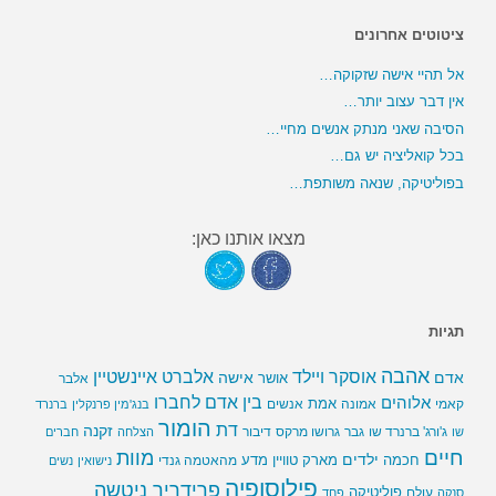
ציטוטים אחרונים
אל תהיי אישה שזקוקה…
אין דבר עצוב יותר…
הסיבה שאני מנתק אנשים מחיי…
בכל קואליציה יש גם…
בפוליטיקה, שנאה משותפת…
מצאו אותנו כאן:
תגיות
אהבה
אלברט איינשטיין
אוסקר ויילד
אדם
אישה
אושר
אלבר
בין אדם לחברו
אלוהים
אמת
קאמי
אמונה
אנשים
בנג'מין פרנקלין
ברנרד
הומור
דת
זקנה
ג'ורג' ברנרד שו
גבר
גרושו מרקס
דיבור
שו
הצלחה
חברים
חיים
מוות
ילדים
חכמה
מארק טוויין
מדע
מהאטמה גנדי
נישואין
נשים
פילוסופיה
פרידריך ניטשה
פוליטיקה
עולם
סנקה
פחד