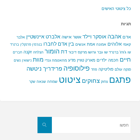
כל ציטוטי האישים
תגיות
אהבה
אלברט איינשטיין
אוסקר ויילד
אדם
אישה
אושר
אלבר
בין אדם לחברו
אלוהים
אמת
קאמי
אמונה
אנשים
בנג'מין פרנקלין
ברנרד
הומור
דת
זקנה
ג'ורג' ברנרד שו
גבר
גרושו מרקס
דיבור
שו
הצלחה
חברים
חיים
מוות
ילדים
חכמה
מארק טוויין
מדע
מהאטמה גנדי
נישואין
נשים
פילוסופיה
פרידריך ניטשה
פוליטיקה
עולם
סנקה
פחד
פתגם
ציטוט
צחוקים
שמחה
שנאה
צחוק
שקר
חפשו
את:
חפשו