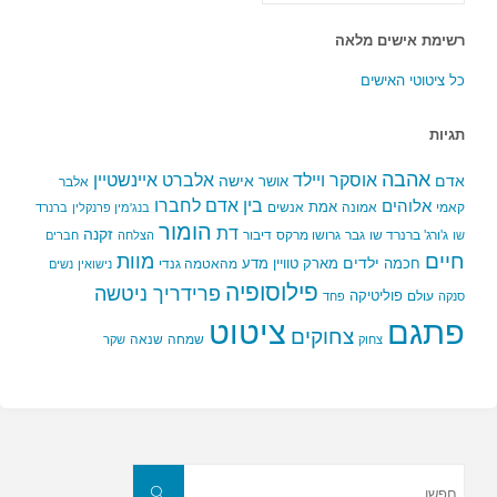
רשימת אישים מלאה
כל ציטוטי האישים
תגיות
אהבה
אלברט איינשטיין
אוסקר ויילד
אדם
אישה
אושר
אלבר
בין אדם לחברו
אלוהים
אמת
קאמי
אמונה
אנשים
בנג'מין פרנקלין
ברנרד
הומור
דת
זקנה
ג'ורג' ברנרד שו
גבר
גרושו מרקס
דיבור
שו
הצלחה
חברים
חיים
מוות
ילדים
חכמה
מארק טוויין
מדע
מהאטמה גנדי
נישואין
נשים
פילוסופיה
פרידריך ניטשה
פוליטיקה
עולם
סנקה
פחד
פתגם
ציטוט
צחוקים
שמחה
שנאה
צחוק
שקר
חפשו
את:
חפשו