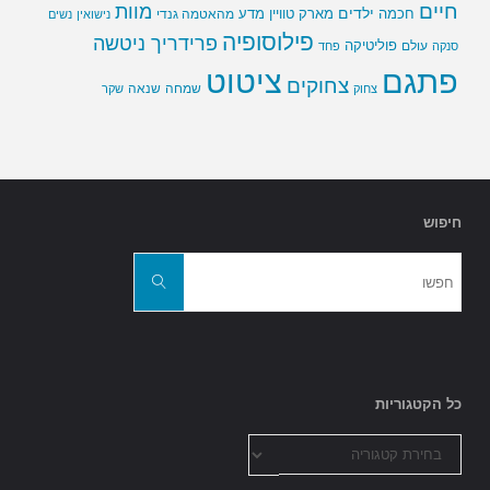
חיים
מוות
ילדים
חכמה
מארק טוויין
מדע
מהאטמה גנדי
נישואין
נשים
פילוסופיה
פרידריך ניטשה
פוליטיקה
עולם
סנקה
פחד
פתגם
ציטוט
צחוקים
שמחה
שנאה
צחוק
שקר
חיפוש
חפשו
את:
חפשו
כל הקטגוריות
כל
הקטגוריות