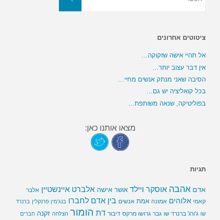
ציטוטים אחרונים
אל תהיי אישה שזקוקה…
אין דבר עצוב יותר…
הסיבה שאני מנתק אנשים מחיי…
בכל קואליציה יש גם…
בפוליטיקה, שנאה משותפת…
מצאו אותנו כאן:
תגיות
אהבה
אלברט איינשטיין
אוסקר ויילד
אדם
אישה
אושר
אלבר
בין אדם לחברו
אלוהים
אמת
קאמי
אמונה
אנשים
בנג'מין פרנקלין
ברנרד
הומור
דת
זקנה
ג'ורג' ברנרד שו
גבר
גרושו מרקס
דיבור
שו
הצלחה
חברים