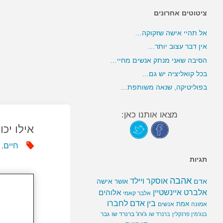
ציטוטים אחרונים
אל תהיי אישה שזקוקה…
אין דבר עצוב יותר…
הסיבה שאני מנתק אנשים מחיי…
בכל קואליציה יש גם…
בפוליטיקה, שנאה משותפת…
מצאו אותנו כאן:
אילו יכ
חיים
,
תגיות
אהבה
אוסקר ויילד
אדם
אישה
אושר
אלברט איינשטיין
אלוהים
אלבר קאמי
בין אדם לחברו
אמת
אמונה
אנשים
ג'ורג' ברנרד שו
גבר
בנג'מין פרנקלין
ברנרד שו