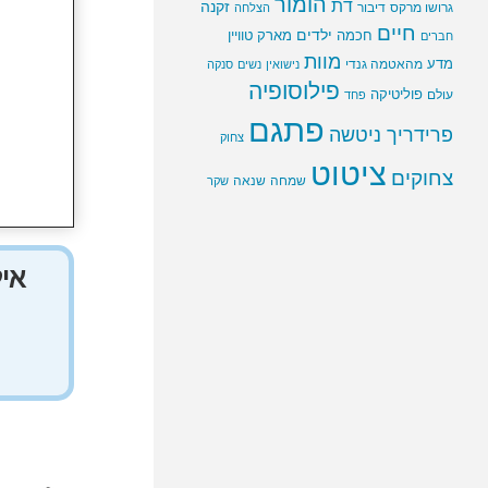
הומור
דת
זקנה
גרושו מרקס
דיבור
הצלחה
חיים
ילדים
חכמה
מארק טוויין
חברים
מוות
מדע
מהאטמה גנדי
נישואין
נשים
סנקה
פילוסופיה
פוליטיקה
עולם
פחד
פתגם
פרידריך ניטשה
צחוק
ציטוט
צחוקים
שמחה
שנאה
שקר
איל