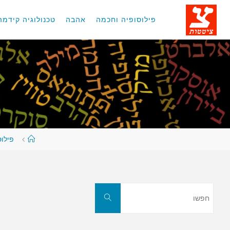
לגו
תוכן
פילוסופיה וחכמה
אהבה
טכנולוגיה קידמה
עמוד
פילו
ראשי
חפשו
חפשו
את: