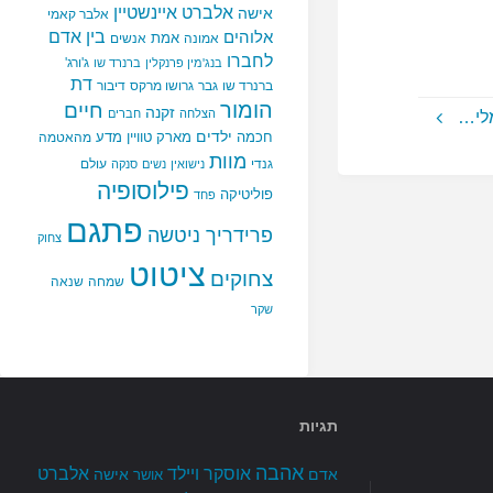
אלברט איינשטיין
אישה
אלבר קאמי
בין אדם
אלוהים
אמת
אמונה
אנשים
לחברו
ג'ורג'
בנג'מין פרנקלין
ברנרד שו
דת
ברנרד שו
גבר
גרושו מרקס
דיבור
הומור
חיים
זקנה
הצלחה
חברים
לי…
ילדים
חכמה
מארק טוויין
מדע
מהאטמה
מוות
גנדי
עולם
נישואין
נשים
סנקה
פילוסופיה
פוליטיקה
פחד
פתגם
פרידריך ניטשה
צחוק
ציטוט
צחוקים
שמחה
שנאה
שקר
תגיות
אהבה
אלברט
אוסקר ויילד
אדם
אישה
אושר