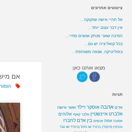
ציטוטים אחרונים
אל תהיי אישה שזקוקה…
אין דבר עצוב יותר…
הסיבה שאני מנתק אנשים מחיי…
בכל קואליציה יש גם…
בפוליטיקה, שנאה משותפת…
מצאו אותנו כאן:
אם מישה
הומור
תגיות
אהבה
אוסקר ויילד
אדם
אישה
אושר
אלברט איינשטיין
אלוהים
אלבר קאמי
בין אדם לחברו
אמת
אמונה
אנשים
ג'ורג' ברנרד שו
גבר
בנג'מין פרנקלין
ברנרד שו