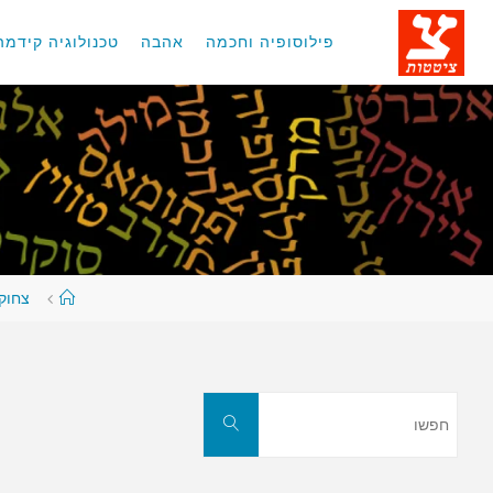
לגו
תוכן
פילוסופיה וחכמה
אהבה
טכנולוגיה קידמה
עמוד
צחוקי
ראשי
חפשו
חפשו
את: