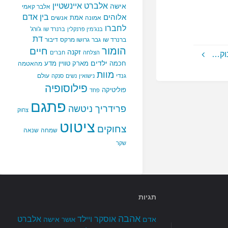
אלברט איינשטיין
אישה
אלבר קאמי
בין אדם
אלוהים
אמת
אמונה
אנשים
לחברו
ג'ורג'
בנג'מין פרנקלין
ברנרד שו
דת
ברנרד שו
גבר
גרושו מרקס
דיבור
הומור
חיים
זקנה
הצלחה
חברים
ילדים
חכמה
מארק טוויין
מדע
מהאטמה
מוות
גנדי
עולם
נישואין
נשים
סנקה
פילוסופיה
פוליטיקה
פחד
פתגם
פרידריך ניטשה
צחוק
ציטוט
צחוקים
שמחה
שנאה
שקר
תגיות
אהבה
אלברט
אוסקר ויילד
אדם
אישה
אושר