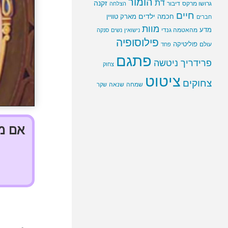
הומור
דת
זקנה
גרושו מרקס
דיבור
הצלחה
חיים
ילדים
חכמה
מארק טוויין
חברים
מוות
מדע
מהאטמה גנדי
נישואין
נשים
סנקה
פילוסופיה
פוליטיקה
עולם
פחד
פתגם
פרידריך ניטשה
צחוק
ציטוט
צחוקים
שמחה
שנאה
שקר
אם מי