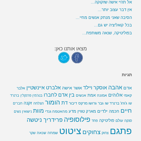
אל תהיי אישה שזקוקה…
אין דבר עצוב יותר…
הסיבה שאני מנתק אנשים מחיי…
בכל קואליציה יש גם…
בפוליטיקה, שנאה משותפת…
מצאו אותנו כאן:
תגיות
אהבה
אלברט איינשטיין
אוסקר ויילד
אדם
אישה
אושר
אלבר
בין אדם לחברו
אלוהים
אמת
קאמי
אמונה
אנשים
בנג'מין פרנקלין
ברנרד
הומור
דת
זקנה
ג'ורג' ברנרד שו
גבר
גרושו מרקס
דיבור
שו
הצלחה
חברים
חיים
מוות
ילדים
חכמה
מארק טוויין
מדע
מהאטמה גנדי
נישואין
נשים
פילוסופיה
פרידריך ניטשה
פוליטיקה
עולם
סנקה
פחד
פתגם
ציטוט
צחוקים
שמחה
שנאה
צחוק
שקר