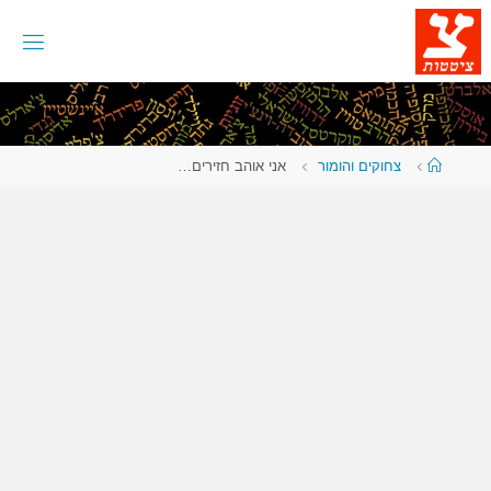
לגו
תוכן
עמוד
צחוקים והומור
אני אוהב חזירים…
ראשי