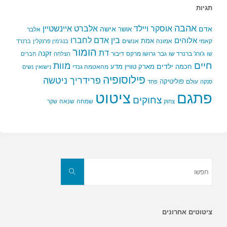
תגיות
אהבה
אלברט איינשטיין
אוסקר ויילד
אדם
אישה
אושר
אלבר
בין אדם לחברו
אלוהים
אמת
קאמי
אמונה
אנשים
בנג'מין פרנקלין
ברנרד
הומור
דת
זקנה
ג'ורג' ברנרד שו
גבר
גרושו מרקס
דיבור
שו
הצלחה
חברים
חיים
מוות
ילדים
חכמה
מארק טוויין
מדע
מהאטמה גנדי
נישואין
נשים
פילוסופיה
פרידריך ניטשה
פוליטיקה
עולם
סנקה
פחד
פתגם
ציטוט
צחוקים
שמחה
שנאה
צחוק
שקר
חפשו
את:
חפשו
ציטוטים אחרונים