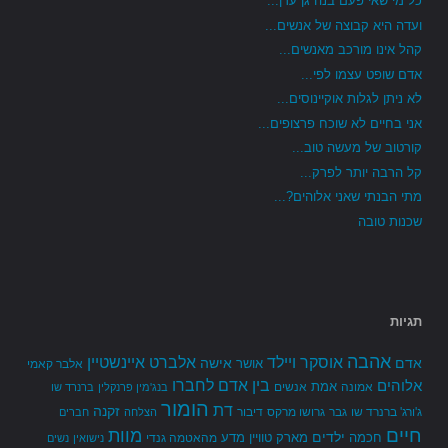
כל מי שאי פעם בנה גן עדן...
ועדה היא קבוצה של אנשים...
קהל אינו מורכב מאנשים...
אדם שופט עצמו לפי...
לא ניתן לגלות אוקיינוסים...
אני בחיים לא שוכח פרצופים...
קורטוב של מעשה טוב...
קל הרבה יותר לפרק...
מתי הבנתי שאני אלוהים?...
שכנות טובה
תגיות
אהבה
אלברט איינשטיין
אוסקר ויילד
אדם
אישה
אושר
אלבר קאמי
בין אדם לחברו
אלוהים
אמת
אמונה
אנשים
בנג'מין פרנקלין
ברנרד שו
הומור
דת
זקנה
ג'ורג' ברנרד שו
גבר
גרושו מרקס
דיבור
הצלחה
חברים
חיים
מוות
ילדים
חכמה
מארק טוויין
מדע
מהאטמה גנדי
נישואין
נשים