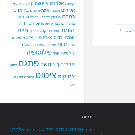
אלברט איינשטיין
אישה
אלבר קאמי
בין אדם
אלוהים
אמת
אמונה
אנשים
לחברו
ג'ורג'
בנג'מין פרנקלין
ברנרד שו
דת
ברנרד שו
גבר
גרושו מרקס
דיבור
הומור
חיים
שות…
זקנה
הצלחה
חברים
ילדים
חכמה
מארק טוויין
מדע
מהאטמה
מוות
גנדי
עולם
נישואין
נשים
סנקה
פילוסופיה
פוליטיקה
פחד
פתגם
פרידריך ניטשה
צחוק
ציטוט
צחוקים
שמחה
שנאה
שקר
תגיות
אהבה
אלברט
אוסקר ויילד
אדם
אישה
אושר