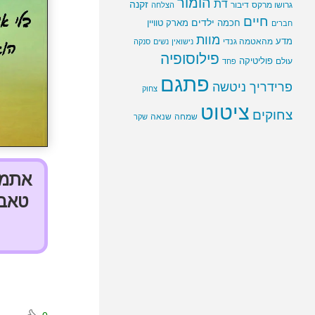
הומור
דת
זקנה
גרושו מרקס
דיבור
הצלחה
חיים
ילדים
חכמה
מארק טוויין
חברים
מוות
מדע
מהאטמה גנדי
נישואין
נשים
סנקה
פילוסופיה
פוליטיקה
עולם
פחד
פתגם
פרידריך ניטשה
צחוק
ציטוט
צחוקים
שמחה
שנאה
שקר
אתמול
טאבל