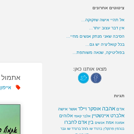
ציטוטים אחרונים
אל תהיי אישה שזקוקה…
אין דבר עצוב יותר…
הסיבה שאני מנתק אנשים מחיי…
בכל קואליציה יש גם…
בפוליטיקה, שנאה משותפת…
מצאו אותנו כאן:
אתמול 
אייפון
,
תגיות
אהבה
אוסקר ויילד
אדם
אישה
אושר
אלברט איינשטיין
אלוהים
אלבר קאמי
בין אדם לחברו
אמת
אמונה
אנשים
ג'ורג' ברנרד שו
גבר
בנג'מין פרנקלין
ברנרד שו