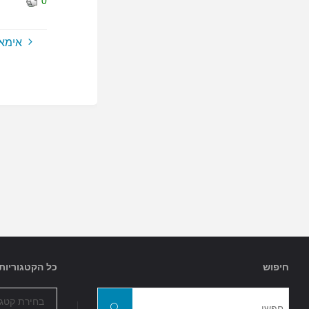
0
אימא,
חיפוש
כל הקטגוריות
כל
חפשו
הקטגוריות
חפשו
את: