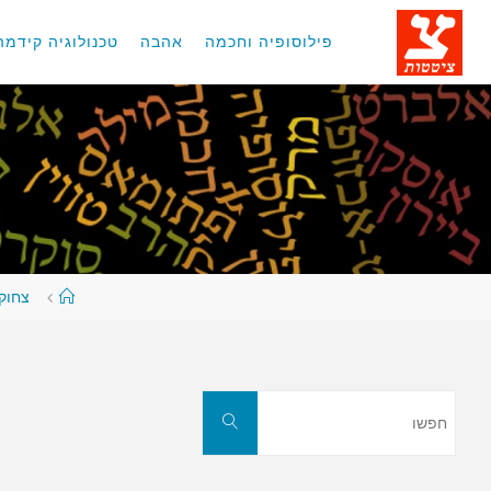
לגו
תוכן
פילוסופיה וחכמה
אהבה
טכנולוגיה קידמה
עמוד
צחוקי
ראשי
חפשו
חפשו
את: