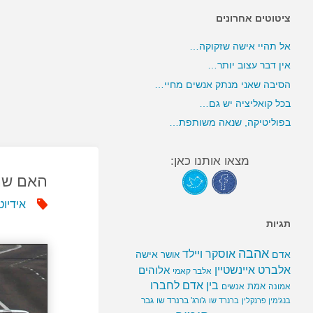
ציטוטים אחרונים
אל תהיי אישה שזקוקה…
אין דבר עצוב יותר…
הסיבה שאני מנתק אנשים מחיי…
בכל קואליציה יש גם…
בפוליטיקה, שנאה משותפת…
מצאו אותנו כאן:
האם שמ
אידיוט
תגיות
אהבה
אוסקר ויילד
אדם
אישה
אושר
אלברט איינשטיין
אלוהים
אלבר קאמי
בין אדם לחברו
אמת
אמונה
אנשים
ג'ורג' ברנרד שו
גבר
בנג'מין פרנקלין
ברנרד שו