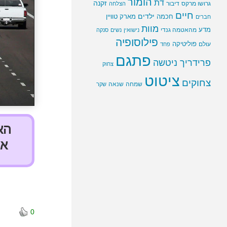
הומור
דת
זקנה
גרושו מרקס
דיבור
הצלחה
חיים
ילדים
חכמה
מארק טוויין
חברים
מוות
מדע
מהאטמה גנדי
נישואין
נשים
סנקה
פילוסופיה
פוליטיקה
עולם
פחד
פתגם
פרידריך ניטשה
צחוק
ציטוט
צחוקים
שמחה
שנאה
שקר
הא
אי
0