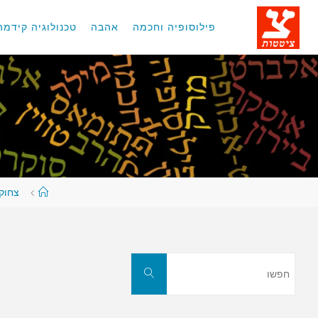
לגו
תוכן
פילוסופיה וחכמה
אהבה
טכנולוגיה קידמה
עמוד
צחוקי
ראשי
חפשו
חפשו
את: