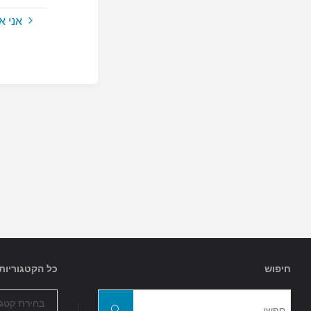
אני א
חיפוש
כל הקטגוריות
כל
חפשו
הקטגוריות
חפשו
את: