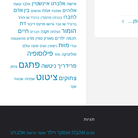
אלברט איינשטיין
אישה
אלבר קאמי
בין אדם
אלוהים
אמת
אמונה
אנשים
לחברו
ג'ורג'
בנג'מין פרנקלין
ברנרד שו
ופן…
דת
ברנרד שו
גבר
גרושו מרקס
דיבור
הומור
חיים
זקנה
הצלחה
חברים
ילדים
חכמה
מארק טוויין
מדע
מהאטמה
מוות
גנדי
עולם
נישואין
נשים
סנקה
פילוסופיה
פוליטיקה
פחד
פתגם
פרידריך ניטשה
צחוק
ציטוט
צחוקים
שמחה
שנאה
שקר
תגיות
אהבה
אלברט
אוסקר ויילד
אדם
אישה
אושר