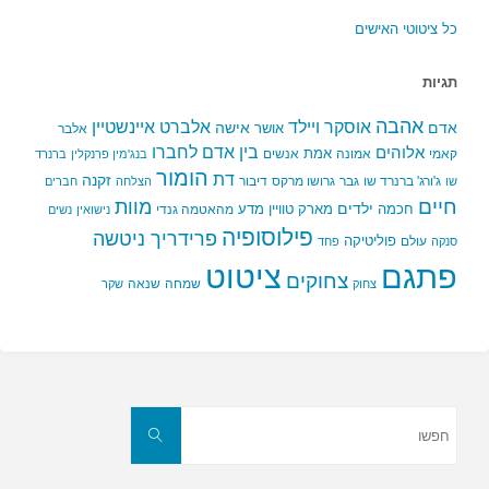
כל ציטוטי האישים
תגיות
אהבה
אלברט איינשטיין
אוסקר ויילד
אדם
אישה
אושר
אלבר
בין אדם לחברו
אלוהים
אמת
קאמי
אמונה
אנשים
בנג'מין פרנקלין
ברנרד
הומור
דת
זקנה
ג'ורג' ברנרד שו
גבר
גרושו מרקס
דיבור
שו
הצלחה
חברים
חיים
מוות
ילדים
חכמה
מארק טוויין
מדע
מהאטמה גנדי
נישואין
נשים
פילוסופיה
פרידריך ניטשה
פוליטיקה
עולם
סנקה
פחד
פתגם
ציטוט
צחוקים
שמחה
שנאה
צחוק
שקר
חפשו
את:
חפשו