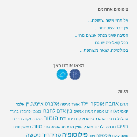
ציטוטים אחרונים
אל תהיי אישה שזקוקה…
אין דבר עצוב יותר…
הסיבה שאני מנתק אנשים מחיי…
בכל קואליציה יש גם…
בפוליטיקה, שנאה משותפת…
מצאו אותנו כאן:
תגיות
אהבה
אלברט איינשטיין
אוסקר ויילד
אדם
אישה
אושר
אלבר
בין אדם לחברו
אלוהים
אמת
קאמי
אמונה
אנשים
בנג'מין פרנקלין
ברנרד
הומור
דת
זקנה
ג'ורג' ברנרד שו
גבר
גרושו מרקס
דיבור
שו
הצלחה
חברים
חיים
מוות
ילדים
חכמה
מארק טוויין
מדע
מהאטמה גנדי
נישואין
נשים
פילוסופיה
פרידריך ניטשה
פוליטיקה
עולם
סנקה
פחד