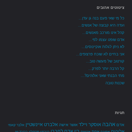
ציטוטים אהובים
כל מי שאי פעם בנה גן עדן...
ועדה היא קבוצה של אנשים...
קהל אינו מורכב מאנשים...
אדם שופט עצמו לפי...
לא ניתן לגלות אוקיינוסים...
אני בחיים לא שוכח פרצופים...
קורטוב של מעשה טוב...
קל הרבה יותר לפרק...
מתי הבנתי שאני אלוהים?...
שכנות טובה
תגיות
אהבה
אלברט איינשטיין
אוסקר ויילד
אדם
אישה
אושר
אלבר קאמי
בין אדם לחברו
אלוהים
אמת
אמונה
אנשים
בנג'מין פרנקלין
ברנרד שו