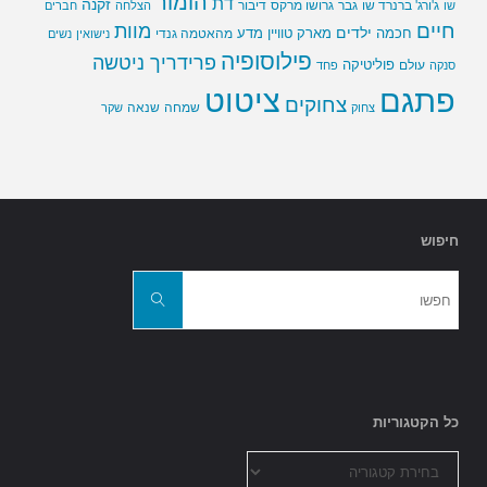
הומור
דת
זקנה
ג'ורג' ברנרד שו
גבר
גרושו מרקס
דיבור
שו
הצלחה
חברים
חיים
מוות
ילדים
חכמה
מארק טוויין
מדע
מהאטמה גנדי
נישואין
נשים
פילוסופיה
פרידריך ניטשה
פוליטיקה
עולם
סנקה
פחד
פתגם
ציטוט
צחוקים
שמחה
שנאה
צחוק
שקר
חיפוש
חפשו
את:
חפשו
כל הקטגוריות
כל
הקטגוריות