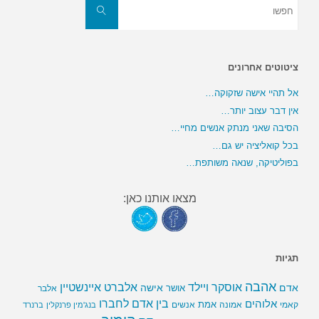
את:
חפשו
ציטוטים אחרונים
אל תהיי אישה שזקוקה…
אין דבר עצוב יותר…
הסיבה שאני מנתק אנשים מחיי…
בכל קואליציה יש גם…
בפוליטיקה, שנאה משותפת…
מצאו אותנו כאן:
תגיות
אהבה
אלברט איינשטיין
אוסקר ויילד
אדם
אישה
אושר
אלבר
בין אדם לחברו
אלוהים
אמת
קאמי
אמונה
אנשים
בנג'מין פרנקלין
ברנרד