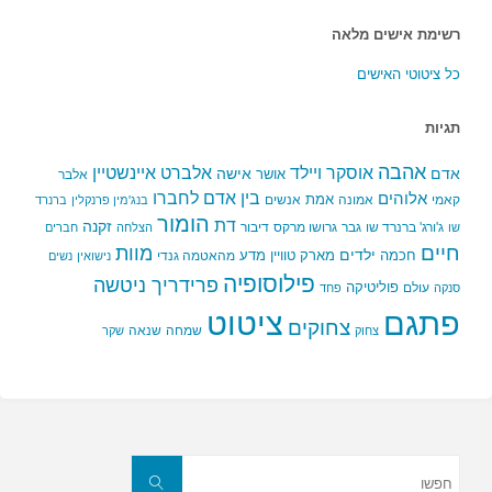
רשימת אישים מלאה
כל ציטוטי האישים
תגיות
אהבה
אלברט איינשטיין
אוסקר ויילד
אדם
אישה
אושר
אלבר
בין אדם לחברו
אלוהים
אמת
קאמי
אמונה
אנשים
בנג'מין פרנקלין
ברנרד
הומור
דת
זקנה
ג'ורג' ברנרד שו
גבר
גרושו מרקס
דיבור
שו
הצלחה
חברים
חיים
מוות
ילדים
חכמה
מארק טוויין
מדע
מהאטמה גנדי
נישואין
נשים
פילוסופיה
פרידריך ניטשה
פוליטיקה
עולם
סנקה
פחד
פתגם
ציטוט
צחוקים
שמחה
שנאה
צחוק
שקר
חפשו
את:
חפשו