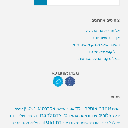
ציטוטים אחרונים
אל תהיי אישה שזקוקה…
אין דבר עצוב יותר…
הסיבה שאני מנתק אנשים מחיי…
בכל קואליציה יש גם…
בפוליטיקה, שנאה משותפת…
מצאו אותנו כאן:
תגיות
אהבה
אלברט איינשטיין
אוסקר ויילד
אדם
אישה
אושר
אלבר
בין אדם לחברו
אלוהים
אמת
קאמי
אמונה
אנשים
בנג'מין פרנקלין
ברנרד
הומור
דת
זקנה
ג'ורג' ברנרד שו
גבר
גרושו מרקס
דיבור
שו
הצלחה
חברים