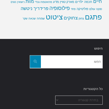
חיים
מוות
ילדים
חכמה
מארק טוויין
מדע
מהאטמה גנדי
נישואין
נשים
פילוסופיה
פרידריך ניטשה
פוליטיקה
עולם
סנקה
פחד
פתגם
ציטוט
צחוקים
שמחה
שנאה
צחוק
שקר
חיפוש
חפשו
את:
חפשו
כל הקטגוריות
כל
הקטגוריות