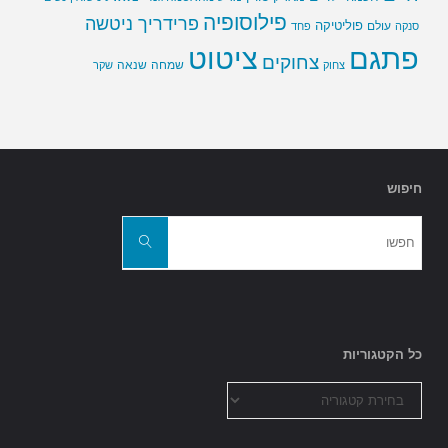
פילוסופיה
פרידריך ניטשה
פוליטיקה
עולם
סנקה
פחד
פתגם
ציטוט
צחוקים
שמחה
שנאה
צחוק
שקר
חיפוש
חפשו
את:
חפשו
כל הקטגוריות
כל
הקטגוריות