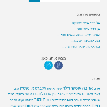
ציטוטים אחרונים
אל תהיי אישה שזקוקה…
אין דבר עצוב יותר…
הסיבה שאני מנתק אנשים מחיי…
בכל קואליציה יש גם…
בפוליטיקה, שנאה משותפת…
מצאו אותנו כאן:
תגיות
אהבה
אלברט איינשטיין
אוסקר ויילד
אדם
אישה
אושר
אלבר
בין אדם לחברו
אלוהים
אמת
קאמי
אמונה
אנשים
בנג'מין פרנקלין
ברנרד
הומור
דת
זקנה
ג'ורג' ברנרד שו
גבר
גרושו מרקס
דיבור
שו
הצלחה
חברים
חיים
מוות
ילדים
חכמה
מארק טוויין
מדע
מהאטמה גנדי
נישואין
נשים