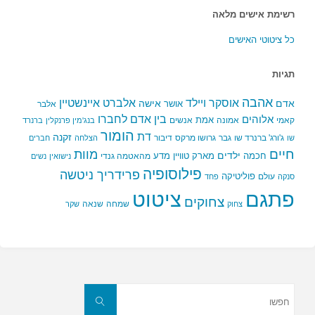
רשימת אישים מלאה
כל ציטוטי האישים
תגיות
אהבה
אלברט איינשטיין
אוסקר ויילד
אדם
אישה
אושר
אלבר
בין אדם לחברו
אלוהים
אמת
קאמי
אמונה
אנשים
בנג'מין פרנקלין
ברנרד
הומור
דת
זקנה
ג'ורג' ברנרד שו
גבר
גרושו מרקס
דיבור
שו
הצלחה
חברים
חיים
מוות
ילדים
חכמה
מארק טוויין
מדע
מהאטמה גנדי
נישואין
נשים
פילוסופיה
פרידריך ניטשה
פוליטיקה
עולם
סנקה
פחד
פתגם
ציטוט
צחוקים
שמחה
שנאה
צחוק
שקר
חפשו
את:
חפשו