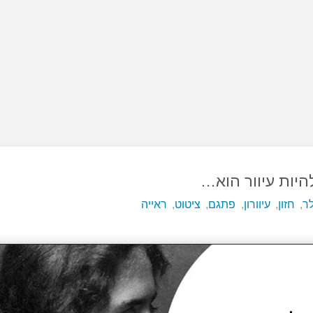
היות עיוור הוא…
לר
,
חזון
,
עיוורון
,
פתגם
,
ציטוט
,
ראייה