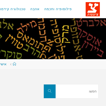
לגו
תוכן
פילוסופיה וחכמה
אהבה
טכנולוגיה קידמה
עמוד
אישי
ראשי
חפשו
חפשו
את: