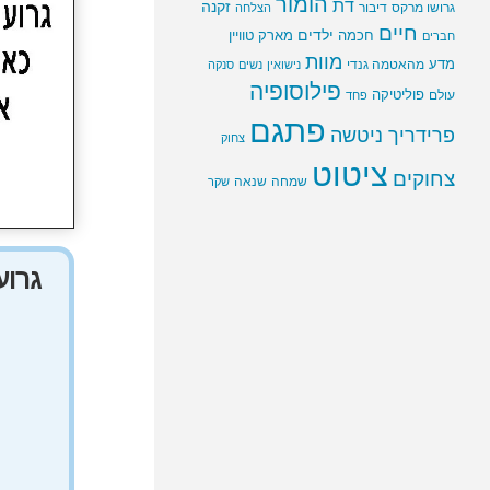
הומור
דת
זקנה
גרושו מרקס
דיבור
הצלחה
חיים
ילדים
חכמה
מארק טוויין
חברים
מוות
מדע
מהאטמה גנדי
נישואין
נשים
סנקה
פילוסופיה
פוליטיקה
עולם
פחד
פתגם
פרידריך ניטשה
צחוק
ציטוט
צחוקים
שמחה
שנאה
שקר
גרוע