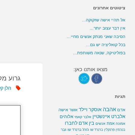
ציטוטים אחרונים
אל תהיי אישה שזקוקה…
אין דבר עצוב יותר…
הסיבה שאני מנתק אנשים מחיי…
בכל קואליציה יש גם…
בפוליטיקה, שנאה משותפת…
מצאו אותנו כאן:
גרוע מל
הלן ק
תגיות
אהבה
אוסקר ויילד
אדם
אישה
אושר
אלברט איינשטיין
אלוהים
אלבר קאמי
בין אדם לחברו
אמת
אמונה
אנשים
ג'ורג' ברנרד שו
גבר
בנג'מין פרנקלין
ברנרד שו