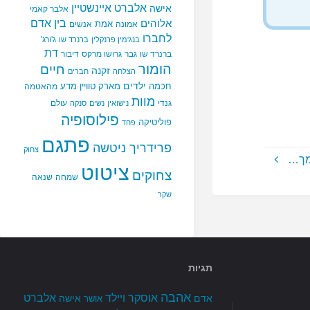
אלברט איינשטיין
אישה
אלבר קאמי
בין אדם
אלוהים
אמת
אמונה
אנשים
לחברו
ג'ורג'
בנג'מין פרנקלין
ברנרד שו
דת
ברנרד שו
גבר
גרושו מרקס
דיבור
הומור
חיים
זקנה
הצלחה
חברים
ילדים
חכמה
מארק טוויין
מדע
מהאטמה
מוות
גנדי
עולם
נישואין
נשים
סנקה
פילוסופיה
פוליטיקה
פחד
פתגם
פרידריך ניטשה
צחוק
מך…
ציטוט
צחוקים
שמחה
שנאה
שקר
תגיות
אהבה
אלברט
אוסקר ויילד
אדם
אישה
אושר