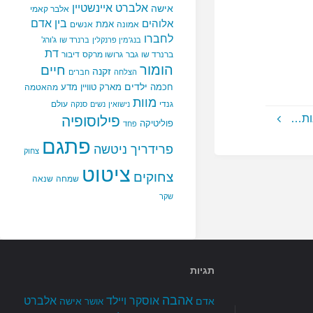
אלברט איינשטיין
אישה
אלבר קאמי
בין אדם
אלוהים
אמת
אמונה
אנשים
לחברו
ג'ורג'
בנג'מין פרנקלין
ברנרד שו
דת
ברנרד שו
גבר
גרושו מרקס
דיבור
הומור
חיים
זקנה
הצלחה
חברים
ילדים
חכמה
מארק טוויין
מדע
מהאטמה
מוות
גנדי
עולם
נישואין
נשים
סנקה
נות…
פילוסופיה
פוליטיקה
פחד
פתגם
פרידריך ניטשה
צחוק
ציטוט
צחוקים
שמחה
שנאה
שקר
תגיות
אהבה
אלברט
אוסקר ויילד
אדם
אישה
אושר