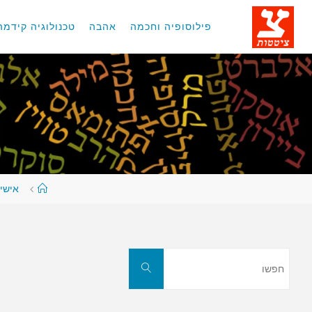
לגו
תוכן
פילוסופיה וחכמה
אהבה
טכנולוגיה קידמה
עמוד
אישי
ראשי
חפשו
חפשו
את: