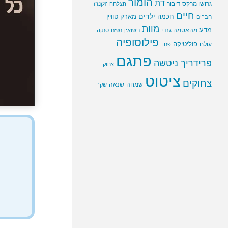
הומור
דת
זקנה
גרושו מרקס
דיבור
הצלחה
חיים
ילדים
חכמה
מארק טוויין
חברים
מוות
מדע
מהאטמה גנדי
נישואין
נשים
סנקה
פילוסופיה
פוליטיקה
עולם
פחד
פתגם
פרידריך ניטשה
צחוק
ציטוט
צחוקים
שמחה
שנאה
שקר