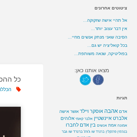
ציטוטים אחרונים
אל תהיי אישה שזקוקה…
אין דבר עצוב יותר…
הסיבה שאני מנתק אנשים מחיי…
בכל קואליציה יש גם…
בפוליטיקה, שנאה משותפת…
מצאו אותנו כאן:
כל ההכ
הכללו
תגיות
אהבה
אוסקר ויילד
אדם
אישה
אושר
אלברט איינשטיין
אלוהים
אלבר קאמי
בין אדם לחברו
אמת
אמונה
אנשים
ג'ורג' ברנרד שו
גבר
בנג'מין פרנקלין
ברנרד שו