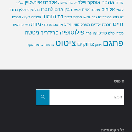
אהבה
אלברט איינשטיין
אוסקר ויילד
אדם
אישה
אושר
אלבר
בין אדם לחברו
אלוהים
אמת
קאמי
אמונה
אנשים
בנג'מין פרנקלין
ברנרד
הומור
דת
זקנה
ג'ורג' ברנרד שו
גבר
גרושו מרקס
דיבור
שו
הצלחה
חברים
חיים
מוות
ילדים
חכמה
מארק טוויין
מדע
מהאטמה גנדי
נישואין
נשים
פילוסופיה
פרידריך ניטשה
פוליטיקה
עולם
סנקה
פחד
פתגם
ציטוט
צחוקים
שמחה
שנאה
צחוק
שקר
חיפוש
חפשו
את:
חפשו
כל הקטגוריות