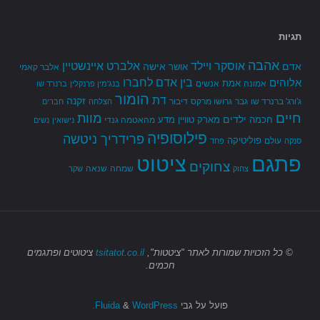
תגיות
אהבה
אלברט איינשטיין
אוסקר ויילד
אדם
אישה
אושר
אלבר קאמי
בין אדם לחברו
אלוהים
אמת
אמונה
אנשים
בנג'מין פרנקלין
ברנרד שו
הומור
דת
זקנה
ג'ורג' ברנרד שו
גבר
גרושו מרקס
דיבור
הצלחה
חברים
חיים
מוות
ילדים
חכמה
מארק טוויין
מדע
מהאטמה גנדי
נישואין
נשים
פילוסופיה
פרידריך ניטשה
פוליטיקה
עולם
סנקה
פחד
פתגם
ציטוט
צחוקים
שמחה
שנאה
צחוק
שקר
© כל הזכויות שמורות
לאתר "ציטטות",
tsitatot.co.il
ציטוטים ופתגמים
חכמים.
פועל על גבי
Fluida
WordPress.
&