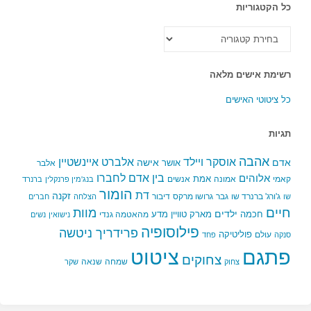
כל הקטגוריות
כל
הקטגוריות
רשימת אישים מלאה
כל ציטוטי האישים
תגיות
אהבה
אלברט איינשטיין
אוסקר ויילד
אדם
אישה
אושר
אלבר
בין אדם לחברו
אלוהים
אמת
קאמי
אמונה
אנשים
בנג'מין פרנקלין
ברנרד
הומור
דת
זקנה
ג'ורג' ברנרד שו
גבר
גרושו מרקס
דיבור
שו
הצלחה
חברים
חיים
מוות
ילדים
חכמה
מארק טוויין
מדע
מהאטמה גנדי
נישואין
נשים
פילוסופיה
פרידריך ניטשה
פוליטיקה
עולם
סנקה
פחד
פתגם
ציטוט
צחוקים
שמחה
שנאה
צחוק
שקר