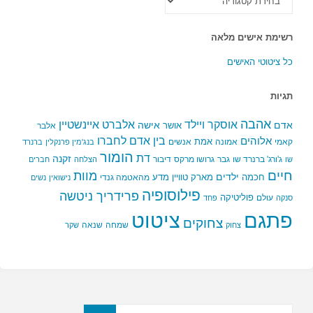
הקטגוריות
רשימת אישים מלאה
כל ציטוטי האישים
תגיות
אהבה
אלברט איינשטיין
אוסקר ויילד
אדם
אישה
אושר
אלבר
בין אדם לחברו
אלוהים
אמת
קאמי
אמונה
אנשים
בנג'מין פרנקלין
ברנרד
הומור
דת
זקנה
ג'ורג' ברנרד שו
גבר
גרושו מרקס
דיבור
שו
הצלחה
חברים
חיים
מוות
ילדים
חכמה
מארק טוויין
מדע
מהאטמה גנדי
נישואין
נשים
פילוסופיה
פרידריך ניטשה
פוליטיקה
עולם
סנקה
פחד
פתגם
ציטוט
צחוקים
שמחה
שנאה
צחוק
שקר
חפשו