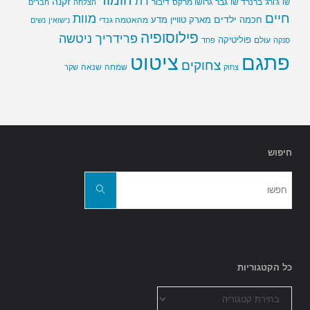
הומור
דת
זקנה
ג'ורג' ברנרד שו
גבר
גרושו מרקס
דיבור
שו
הצלחה
חברים
חיים
מוות
ילדים
חכמה
מארק טוויין
מדע
מהאטמה גנדי
נישואין
נשים
פילוסופיה
פרידריך ניטשה
פוליטיקה
עולם
סנקה
פחד
פתגם
ציטוט
צחוקים
שמחה
שנאה
צחוק
שקר
חיפוש
חפשו
את:
חפשו
כל הקטגוריות
כל
הקטגוריות