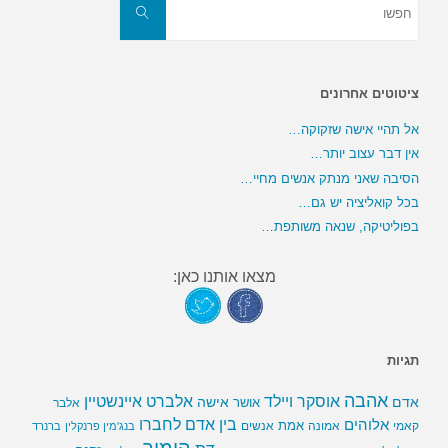
את:
חפשו
ציטוטים אחרונים
אל תהיי אישה שזקוקה…
אין דבר עצוב יותר…
הסיבה שאני מנתק אנשים מחיי…
בכל קואליציה יש גם…
בפוליטיקה, שנאה משותפת…
מצאו אותנו כאן:
תגיות
אהבה
אלברט איינשטיין
אוסקר ויילד
אדם
אישה
אושר
אלבר
בין אדם לחברו
אלוהים
אמת
קאמי
אמונה
אנשים
בנג'מין פרנקלין
ברנרד