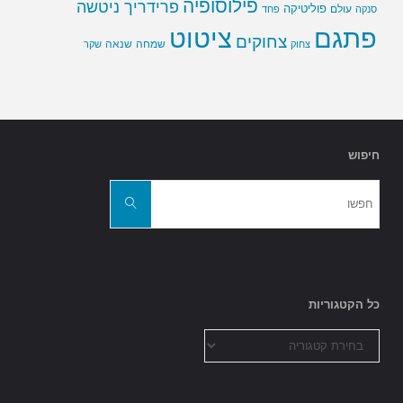
פילוסופיה
פרידריך ניטשה
פוליטיקה
עולם
סנקה
פחד
פתגם
ציטוט
צחוקים
שמחה
שנאה
צחוק
שקר
חיפוש
חפשו
את:
חפשו
כל הקטגוריות
כל
הקטגוריות