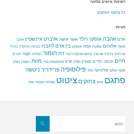
רשימת אישים מלאה
כל ציטוטי האישים
תגיות
אהבה
אלברט איינשטיין
אוסקר ויילד
אדם
אישה
אושר
אלבר
בין אדם לחברו
אלוהים
אמת
קאמי
אמונה
אנשים
בנג'מין פרנקלין
ברנרד
הומור
דת
זקנה
ג'ורג' ברנרד שו
גבר
גרושו מרקס
דיבור
שו
הצלחה
חברים
חיים
מוות
ילדים
חכמה
מארק טוויין
מדע
מהאטמה גנדי
נישואין
נשים
פילוסופיה
פרידריך ניטשה
פוליטיקה
עולם
סנקה
פחד
פתגם
ציטוט
צחוקים
שמחה
שנאה
צחוק
שקר
חפשו
את:
חפשו