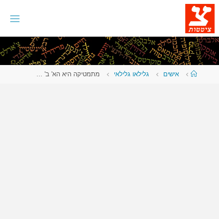
לגו
תוכן
עמוד
אישים
גלילאו גלילאי
מתמטיקה היא הא' ב' …
ראשי