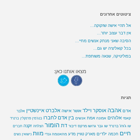
ציטוטים אחרונים
אל תהיי אישה שזקוקה…
אין דבר עצוב יותר…
הסיבה שאני מנתק אנשים מחיי…
בכל קואליציה יש גם…
בפוליטיקה, שנאה משותפת…
מצאו אותנו כאן:
תגיות
אהבה
אלברט איינשטיין
אוסקר ויילד
אדם
אישה
אושר
אלבר
בין אדם לחברו
אלוהים
אמת
קאמי
אמונה
אנשים
בנג'מין פרנקלין
ברנרד
הומור
דת
זקנה
ג'ורג' ברנרד שו
גבר
גרושו מרקס
דיבור
שו
הצלחה
חברים
חיים
מוות
ילדים
חכמה
מארק טוויין
מדע
מהאטמה גנדי
נישואין
נשים