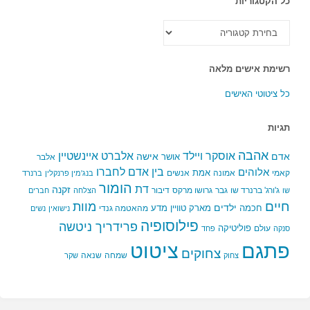
כל הקטגוריות
כל
הקטגוריות
רשימת אישים מלאה
כל ציטוטי האישים
תגיות
אהבה
אלברט איינשטיין
אוסקר ויילד
אדם
אישה
אושר
אלבר
בין אדם לחברו
אלוהים
אמת
קאמי
אמונה
אנשים
בנג'מין פרנקלין
ברנרד
הומור
דת
זקנה
ג'ורג' ברנרד שו
גבר
גרושו מרקס
דיבור
שו
הצלחה
חברים
חיים
מוות
ילדים
חכמה
מארק טוויין
מדע
מהאטמה גנדי
נישואין
נשים
פילוסופיה
פרידריך ניטשה
פוליטיקה
עולם
סנקה
פחד
פתגם
ציטוט
צחוקים
שמחה
שנאה
צחוק
שקר