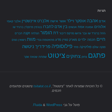
תגיות
אהבה
אלברט איינשטיין
אוסקר ויילד
אדם
אישה
אושר
אלבר קאמי
בין אדם לחברו
אלוהים
אמת
אמונה
אנשים
בנג'מין פרנקלין
ברנרד שו
הומור
דת
זקנה
ג'ורג' ברנרד שו
גבר
גרושו מרקס
דיבור
הצלחה
חברים
חיים
מוות
ילדים
חכמה
מארק טוויין
מדע
מהאטמה גנדי
נישואין
נשים
פילוסופיה
פרידריך ניטשה
פוליטיקה
עולם
סנקה
פחד
פתגם
ציטוט
צחוקים
שמחה
שנאה
צחוק
שקר
© כל הזכויות שמורות
לאתר "ציטטות",
tsitatot.co.il
ציטוטים ופתגמים
חכמים.
פועל על גבי
Fluida
WordPress.
&