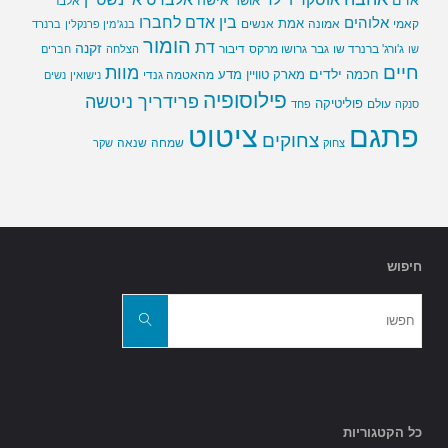
אדם
אישה
אושר
אלבר
בין אדם לחברו
אלוהים
אמת
קאמי
אמונה
אנשים
בנג'מין פרנקלין
ברנרד
הומור
דת
זקנה
ג'ורג' ברנרד שו
גבר
גרושו מרקס
דיבור
שו
הצלחה
חברים
חיים
מוות
ילדים
חכמה
מארק טוויין
מדע
מהאטמה גנדי
נישואין
נשים
פילוסופיה
פרידריך ניטשה
פוליטיקה
עולם
סנקה
פחד
פתגם
ציטוט
צחוקים
שמחה
שנאה
צחוק
שקר
חיפוש
חפשו
את:
חפשו
כל הקטגוריות