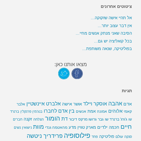
ציטוטים אחרונים
אל תהיי אישה שזקוקה…
אין דבר עצוב יותר…
הסיבה שאני מנתק אנשים מחיי…
בכל קואליציה יש גם…
בפוליטיקה, שנאה משותפת…
מצאו אותנו כאן:
תגיות
אהבה
אלברט איינשטיין
אוסקר ויילד
אדם
אישה
אושר
אלבר
בין אדם לחברו
אלוהים
אמת
קאמי
אמונה
אנשים
בנג'מין פרנקלין
ברנרד
הומור
דת
זקנה
ג'ורג' ברנרד שו
גבר
גרושו מרקס
דיבור
שו
הצלחה
חברים
חיים
מוות
ילדים
חכמה
מארק טוויין
מדע
מהאטמה גנדי
נישואין
נשים
פילוסופיה
פרידריך ניטשה
פוליטיקה
עולם
סנקה
פחד