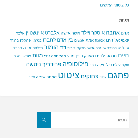
כל ציטוטי האישים
תגיות
אהבה
אלברט איינשטיין
אוסקר ויילד
אדם
אישה
אושר
אלבר
בין אדם לחברו
אלוהים
אמת
קאמי
אמונה
אנשים
בנג'מין פרנקלין
ברנרד
הומור
דת
זקנה
ג'ורג' ברנרד שו
גבר
גרושו מרקס
דיבור
שו
הצלחה
חברים
חיים
מוות
ילדים
חכמה
מארק טוויין
מדע
מהאטמה גנדי
נישואין
נשים
פילוסופיה
פרידריך ניטשה
פוליטיקה
עולם
סנקה
פחד
פתגם
ציטוט
צחוקים
שמחה
שנאה
צחוק
שקר
חפשו
את:
חפשו