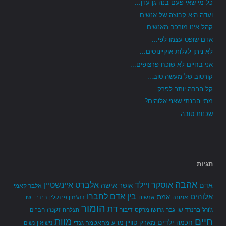
כל מי שאי פעם בנה גן עדן...
ועדה היא קבוצה של אנשים...
קהל אינו מורכב מאנשים...
אדם שופט עצמו לפי...
לא ניתן לגלות אוקיינוסים...
אני בחיים לא שוכח פרצופים...
קורטוב של מעשה טוב...
קל הרבה יותר לפרק...
מתי הבנתי שאני אלוהים?...
שכנות טובה
תגיות
אהבה
אלברט איינשטיין
אוסקר ויילד
אדם
אישה
אושר
אלבר קאמי
בין אדם לחברו
אלוהים
אמת
אמונה
אנשים
בנג'מין פרנקלין
ברנרד שו
הומור
דת
זקנה
ג'ורג' ברנרד שו
גבר
גרושו מרקס
דיבור
הצלחה
חברים
חיים
מוות
ילדים
חכמה
מארק טוויין
מדע
מהאטמה גנדי
נישואין
נשים