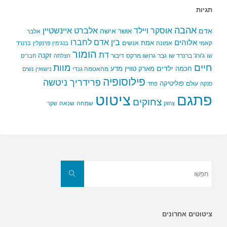
תגיות
אהבה
אלברט איינשטיין
אוסקר ויילד
אדם
אישה
אושר
אלבר
בין אדם לחברו
אלוהים
אמת
קאמי
אמונה
אנשים
בנג'מין פרנקלין
ברנרד
הומור
דת
זקנה
ג'ורג' ברנרד שו
גבר
גרושו מרקס
דיבור
שו
הצלחה
חברים
חיים
מוות
ילדים
חכמה
מארק טוויין
מדע
מהאטמה גנדי
נישואין
נשים
פילוסופיה
פרידריך ניטשה
פוליטיקה
עולם
סנקה
פחד
פתגם
ציטוט
צחוקים
שמחה
שנאה
צחוק
שקר
חפשו
את:
חפשו
ציטוטים אחרונים