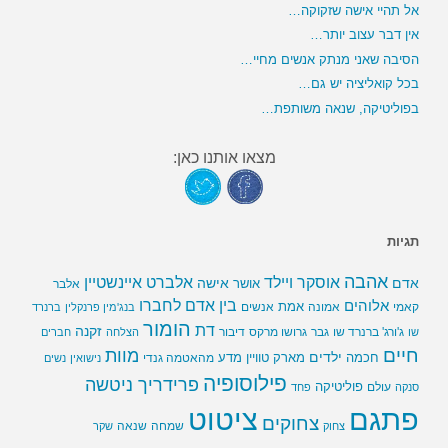
אל תהיי אישה שזקוקה…
אין דבר עצוב יותר…
הסיבה שאני מנתק אנשים מחיי…
בכל קואליציה יש גם…
בפוליטיקה, שנאה משותפת…
מצאו אותנו כאן:
תגיות
אהבה
אלברט איינשטיין
אוסקר ויילד
אדם
אישה
אושר
אלבר
בין אדם לחברו
אלוהים
אמת
קאמי
אמונה
אנשים
בנג'מין פרנקלין
ברנרד
הומור
דת
זקנה
ג'ורג' ברנרד שו
גבר
גרושו מרקס
דיבור
שו
הצלחה
חברים
חיים
מוות
ילדים
חכמה
מארק טוויין
מדע
מהאטמה גנדי
נישואין
נשים
פילוסופיה
פרידריך ניטשה
פוליטיקה
עולם
סנקה
פחד
פתגם
ציטוט
צחוקים
שמחה
שנאה
צחוק
שקר