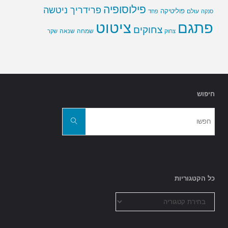
פילוסופיה
פרידריך ניטשה
פוליטיקה
עולם
סנקה
פחד
פתגם
ציטוט
צחוקים
שמחה
שנאה
צחוק
שקר
חיפוש
חפשו
את:
חפשו
כל הקטגוריות
כל
הקטגוריות