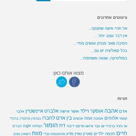
ציטוטים אחרונים
אל תהיי אישה שזקוקה…
אין דבר עצוב יותר…
הסיבה שאני מנתק אנשים מחיי…
בכל קואליציה יש גם…
בפוליטיקה, שנאה משותפת…
מצאו אותנו כאן:
תגיות
אהבה
אלברט איינשטיין
אוסקר ויילד
אדם
אישה
אושר
אלבר
בין אדם לחברו
אלוהים
אמת
קאמי
אמונה
אנשים
בנג'מין פרנקלין
ברנרד
הומור
דת
זקנה
ג'ורג' ברנרד שו
גבר
גרושו מרקס
דיבור
שו
הצלחה
חברים
חיים
מוות
ילדים
חכמה
מארק טוויין
מדע
מהאטמה גנדי
נישואין
נשים