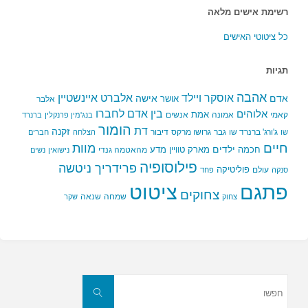
רשימת אישים מלאה
כל ציטוטי האישים
תגיות
אהבה
אלברט איינשטיין
אוסקר ויילד
אדם
אישה
אושר
אלבר
בין אדם לחברו
אלוהים
אמת
קאמי
אמונה
אנשים
בנג'מין פרנקלין
ברנרד
הומור
דת
זקנה
ג'ורג' ברנרד שו
גבר
גרושו מרקס
דיבור
שו
הצלחה
חברים
חיים
מוות
ילדים
חכמה
מארק טוויין
מדע
מהאטמה גנדי
נישואין
נשים
פילוסופיה
פרידריך ניטשה
פוליטיקה
עולם
סנקה
פחד
פתגם
ציטוט
צחוקים
שמחה
שנאה
צחוק
שקר
חפשו
את:
חפשו