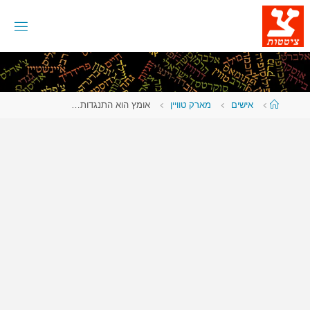
לגו
תוכן
עמוד
אישים
מארק טוויין
אומץ הוא התנגדות…
ראשי