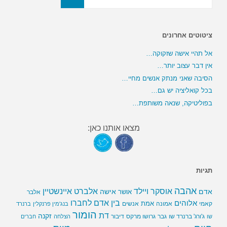
ציטוטים אחרונים
אל תהיי אישה שזקוקה…
אין דבר עצוב יותר…
הסיבה שאני מנתק אנשים מחיי…
בכל קואליציה יש גם…
בפוליטיקה, שנאה משותפת…
מצאו אותנו כאן:
תגיות
אהבה
אלברט איינשטיין
אוסקר ויילד
אדם
אישה
אושר
אלבר
בין אדם לחברו
אלוהים
אמת
קאמי
אמונה
אנשים
בנג'מין פרנקלין
ברנרד
הומור
דת
זקנה
ג'ורג' ברנרד שו
גבר
גרושו מרקס
דיבור
שו
הצלחה
חברים