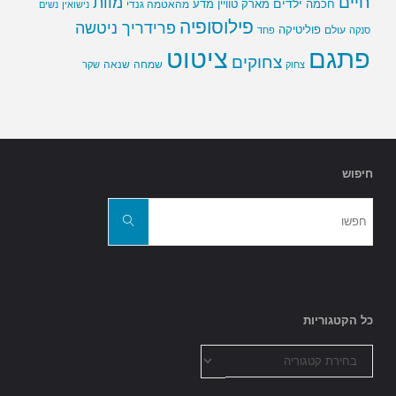
חיים
מוות
ילדים
חכמה
מארק טוויין
מדע
מהאטמה גנדי
נישואין
נשים
פילוסופיה
פרידריך ניטשה
פוליטיקה
עולם
סנקה
פחד
פתגם
ציטוט
צחוקים
שמחה
שנאה
צחוק
שקר
חיפוש
חפשו
את:
חפשו
כל הקטגוריות
כל
הקטגוריות