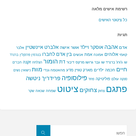
רשימת אישים מלאה
כל ציטוטי האישים
תגיות
אהבה
אלברט איינשטיין
אוסקר ויילד
אדם
אישה
אושר
אלבר
בין אדם לחברו
אלוהים
אמת
קאמי
אמונה
אנשים
בנג'מין פרנקלין
ברנרד
הומור
דת
זקנה
ג'ורג' ברנרד שו
גבר
גרושו מרקס
דיבור
שו
הצלחה
חברים
חיים
מוות
ילדים
חכמה
מארק טוויין
מדע
מהאטמה גנדי
נישואין
נשים
פילוסופיה
פרידריך ניטשה
פוליטיקה
עולם
סנקה
פחד
פתגם
ציטוט
צחוקים
שמחה
שנאה
צחוק
שקר
חפשו
את:
חפשו