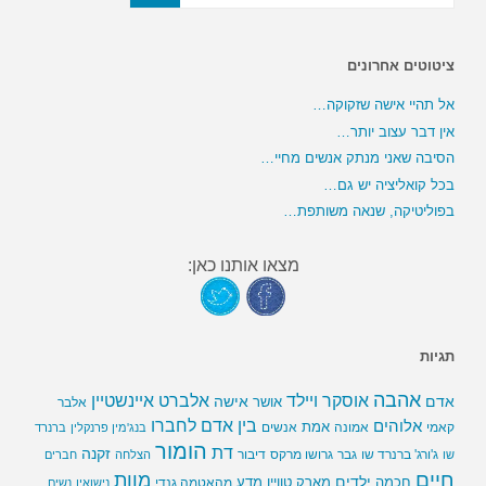
ציטוטים אחרונים
אל תהיי אישה שזקוקה…
אין דבר עצוב יותר…
הסיבה שאני מנתק אנשים מחיי…
בכל קואליציה יש גם…
בפוליטיקה, שנאה משותפת…
מצאו אותנו כאן:
תגיות
אהבה
אלברט איינשטיין
אוסקר ויילד
אדם
אישה
אושר
אלבר
בין אדם לחברו
אלוהים
אמת
קאמי
אמונה
אנשים
בנג'מין פרנקלין
ברנרד
הומור
דת
זקנה
ג'ורג' ברנרד שו
גבר
גרושו מרקס
דיבור
שו
הצלחה
חברים
חיים
מוות
ילדים
חכמה
מארק טוויין
מדע
מהאטמה גנדי
נישואין
נשים