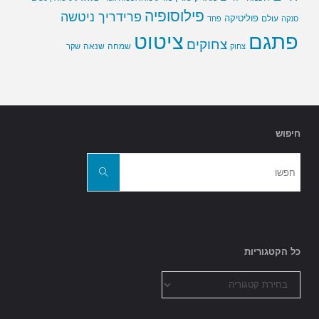
פילוסופיה
פרידריך ניטשה
פוליטיקה
עולם
סנקה
פחד
פתגם
ציטוט
צחוקים
שמחה
שנאה
צחוק
שקר
חיפוש
חפשו
את:
חפשו
כל הקטגוריות
כל
הקטגוריות