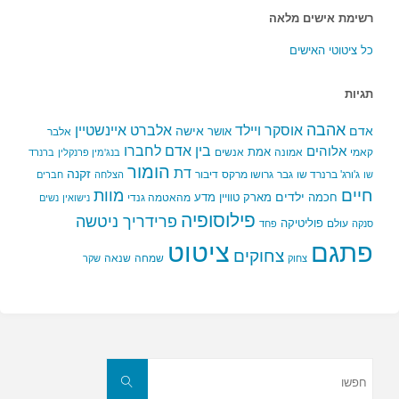
רשימת אישים מלאה
כל ציטוטי האישים
תגיות
אהבה
אלברט איינשטיין
אוסקר ויילד
אדם
אישה
אושר
אלבר
בין אדם לחברו
אלוהים
אמת
קאמי
אמונה
אנשים
בנג'מין פרנקלין
ברנרד
הומור
דת
זקנה
ג'ורג' ברנרד שו
גבר
גרושו מרקס
דיבור
שו
הצלחה
חברים
חיים
מוות
ילדים
חכמה
מארק טוויין
מדע
מהאטמה גנדי
נישואין
נשים
פילוסופיה
פרידריך ניטשה
פוליטיקה
עולם
סנקה
פחד
פתגם
ציטוט
צחוקים
שמחה
שנאה
צחוק
שקר
חפשו
את:
חפשו