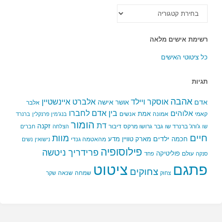
כל
הקטגוריות
רשימת אישים מלאה
כל ציטוטי האישים
תגיות
אהבה
אלברט איינשטיין
אוסקר ויילד
אדם
אישה
אושר
אלבר
בין אדם לחברו
אלוהים
אמת
קאמי
אמונה
אנשים
בנג'מין פרנקלין
ברנרד
הומור
דת
זקנה
ג'ורג' ברנרד שו
גבר
גרושו מרקס
דיבור
שו
הצלחה
חברים
חיים
מוות
ילדים
חכמה
מארק טוויין
מדע
מהאטמה גנדי
נישואין
נשים
פילוסופיה
פרידריך ניטשה
פוליטיקה
עולם
סנקה
פחד
פתגם
ציטוט
צחוקים
שמחה
שנאה
צחוק
שקר