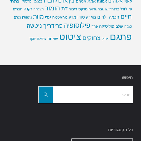
בין אדם לחברו
אלוהים
אמת
קאמי
אמונה
אנשים
בנג'מין פרנקלין
ברנרד
הומור
דת
זקנה
ג'ורג' ברנרד שו
גבר
גרושו מרקס
דיבור
שו
הצלחה
חברים
חיים
מוות
ילדים
חכמה
מארק טוויין
מדע
מהאטמה גנדי
נישואין
נשים
פילוסופיה
פרידריך ניטשה
פוליטיקה
עולם
סנקה
פחד
פתגם
ציטוט
צחוקים
שמחה
שנאה
צחוק
שקר
חיפוש
חפשו
את:
חפשו
כל הקטגוריות
כל