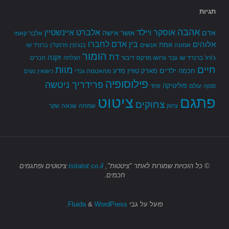
תגיות
אהבה
אלברט איינשטיין
אוסקר ויילד
אדם
אישה
אושר
אלבר קאמי
בין אדם לחברו
אלוהים
אמת
אמונה
אנשים
בנג'מין פרנקלין
ברנרד שו
הומור
דת
זקנה
ג'ורג' ברנרד שו
גבר
גרושו מרקס
דיבור
הצלחה
חברים
חיים
מוות
ילדים
חכמה
מארק טוויין
מדע
מהאטמה גנדי
נישואין
נשים
פילוסופיה
פרידריך ניטשה
פוליטיקה
עולם
סנקה
פחד
פתגם
ציטוט
צחוקים
שמחה
שנאה
צחוק
שקר
© כל הזכויות שמורות
לאתר "ציטטות",
tsitatot.co.il
ציטוטים ופתגמים
חכמים.
פועל על גבי
Fluida
WordPress.
&