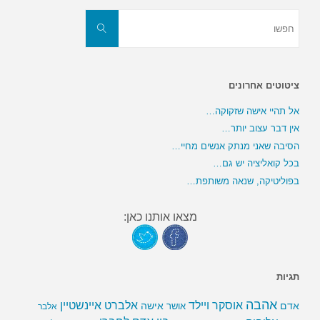
חפשו
את:
חפשו
ציטוטים אחרונים
אל תהיי אישה שזקוקה…
אין דבר עצוב יותר…
הסיבה שאני מנתק אנשים מחיי…
בכל קואליציה יש גם…
בפוליטיקה, שנאה משותפת…
מצאו אותנו כאן:
תגיות
אהבה
אלברט איינשטיין
אוסקר ויילד
אדם
אישה
אושר
אלבר