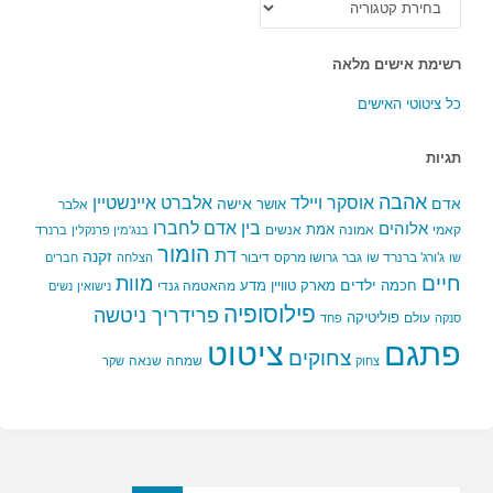
הקטגוריות
רשימת אישים מלאה
כל ציטוטי האישים
תגיות
אהבה
אלברט איינשטיין
אוסקר ויילד
אדם
אישה
אושר
אלבר
בין אדם לחברו
אלוהים
אמת
קאמי
אמונה
אנשים
בנג'מין פרנקלין
ברנרד
הומור
דת
זקנה
ג'ורג' ברנרד שו
גבר
גרושו מרקס
דיבור
שו
הצלחה
חברים
חיים
מוות
ילדים
חכמה
מארק טוויין
מדע
מהאטמה גנדי
נישואין
נשים
פילוסופיה
פרידריך ניטשה
פוליטיקה
עולם
סנקה
פחד
פתגם
ציטוט
צחוקים
שמחה
שנאה
צחוק
שקר