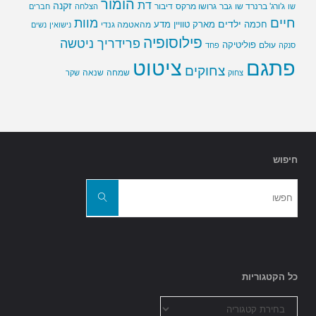
הומור
דת
זקנה
ג'ורג' ברנרד שו
גבר
גרושו מרקס
דיבור
שו
הצלחה
חברים
חיים
מוות
ילדים
חכמה
מארק טוויין
מדע
מהאטמה גנדי
נישואין
נשים
פילוסופיה
פרידריך ניטשה
פוליטיקה
עולם
סנקה
פחד
פתגם
ציטוט
צחוקים
שמחה
שנאה
צחוק
שקר
חיפוש
חפשו
את:
חפשו
כל הקטגוריות
כל
הקטגוריות