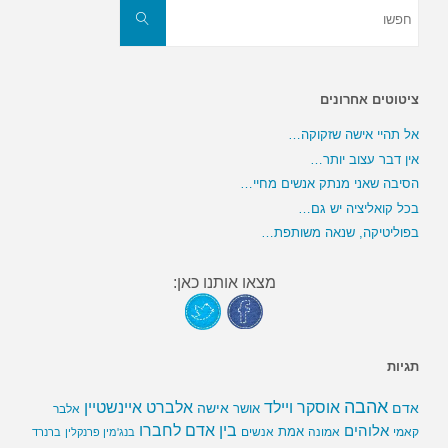
חפשו
את:
חפשו
ציטוטים אחרונים
אל תהיי אישה שזקוקה…
אין דבר עצוב יותר…
הסיבה שאני מנתק אנשים מחיי…
בכל קואליציה יש גם…
בפוליטיקה, שנאה משותפת…
מצאו אותנו כאן:
תגיות
אהבה
אלברט איינשטיין
אוסקר ויילד
אדם
אישה
אושר
אלבר
בין אדם לחברו
אלוהים
אמת
קאמי
אמונה
אנשים
בנג'מין פרנקלין
ברנרד