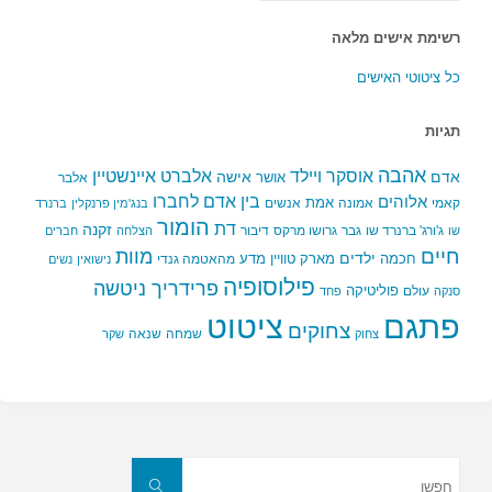
רשימת אישים מלאה
כל ציטוטי האישים
תגיות
אהבה
אלברט איינשטיין
אוסקר ויילד
אדם
אישה
אושר
אלבר
בין אדם לחברו
אלוהים
אמת
קאמי
אמונה
אנשים
בנג'מין פרנקלין
ברנרד
הומור
דת
זקנה
ג'ורג' ברנרד שו
גבר
גרושו מרקס
דיבור
שו
הצלחה
חברים
חיים
מוות
ילדים
חכמה
מארק טוויין
מדע
מהאטמה גנדי
נישואין
נשים
פילוסופיה
פרידריך ניטשה
פוליטיקה
עולם
סנקה
פחד
פתגם
ציטוט
צחוקים
שמחה
שנאה
צחוק
שקר
חפשו
את:
חפשו