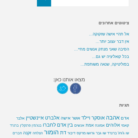
ציטוטים אחרונים
אל תהיי אישה שזקוקה…
אין דבר עצוב יותר…
הסיבה שאני מנתק אנשים מחיי…
בכל קואליציה יש גם…
בפוליטיקה, שנאה משותפת…
מצאו אותנו כאן:
תגיות
אהבה
אלברט איינשטיין
אוסקר ויילד
אדם
אישה
אושר
אלבר
בין אדם לחברו
אלוהים
אמת
קאמי
אמונה
אנשים
בנג'מין פרנקלין
ברנרד
הומור
דת
זקנה
ג'ורג' ברנרד שו
גבר
גרושו מרקס
דיבור
שו
הצלחה
חברים