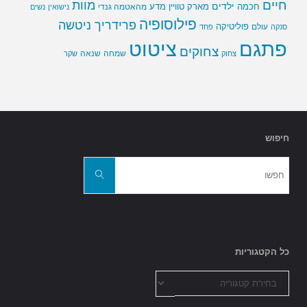
חיים
מוות
ילדים
חכמה
מארק טוויין
מדע
מהאטמה גנדי
נישואין
נשים
פילוסופיה
פרידריך ניטשה
פוליטיקה
עולם
סנקה
פחד
פתגם
ציטוט
צחוקים
שמחה
שנאה
צחוק
שקר
חיפוש
חפשו
את:
חפשו
כל הקטגוריות
כל
הקטגוריות