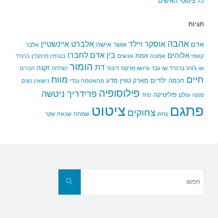
כל ציטוטי האישים
תגיות
אהבה
אלברט איינשטיין
אוסקר ויילד
אדם
אישה
אושר
אלבר
בין אדם לחברו
אלוהים
אמת
קאמי
אמונה
אנשים
בנג'מין פרנקלין
ברנרד
הומור
דת
זקנה
ג'ורג' ברנרד שו
גבר
גרושו מרקס
דיבור
שו
הצלחה
חברים
חיים
מוות
ילדים
חכמה
מארק טוויין
מדע
מהאטמה גנדי
נישואין
נשים
פילוסופיה
פרידריך ניטשה
פוליטיקה
עולם
סנקה
פחד
פתגם
ציטוט
צחוקים
שמחה
שנאה
צחוק
שקר
חפשו
את:
חפשו