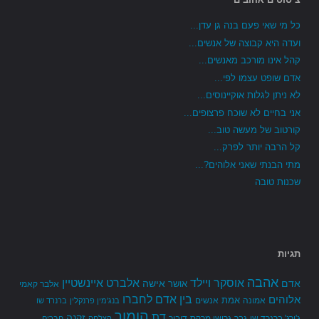
כל מי שאי פעם בנה גן עדן...
ועדה היא קבוצה של אנשים...
קהל אינו מורכב מאנשים...
אדם שופט עצמו לפי...
לא ניתן לגלות אוקיינוסים...
אני בחיים לא שוכח פרצופים...
קורטוב של מעשה טוב...
קל הרבה יותר לפרק...
מתי הבנתי שאני אלוהים?...
שכנות טובה
תגיות
אהבה
אלברט איינשטיין
אוסקר ויילד
אדם
אישה
אושר
אלבר קאמי
בין אדם לחברו
אלוהים
אמת
אמונה
אנשים
בנג'מין פרנקלין
ברנרד שו
הומור
דת
זקנה
ג'ורג' ברנרד שו
גבר
גרושו מרקס
דיבור
הצלחה
חברים