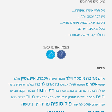
ציטוטים אחרונים
אל תהיי אישה שזקוקה…
אין דבר עצוב יותר…
הסיבה שאני מנתק אנשים מחיי…
בכל קואליציה יש גם…
בפוליטיקה, שנאה משותפת…
מצאו אותנו כאן:
תגיות
אהבה
אלברט איינשטיין
אוסקר ויילד
אדם
אישה
אושר
אלבר
בין אדם לחברו
אלוהים
אמת
קאמי
אמונה
אנשים
בנג'מין פרנקלין
ברנרד
הומור
דת
זקנה
ג'ורג' ברנרד שו
גבר
גרושו מרקס
דיבור
שו
הצלחה
חברים
חיים
מוות
ילדים
חכמה
מארק טוויין
מדע
מהאטמה גנדי
נישואין
נשים
פילוסופיה
פרידריך ניטשה
פוליטיקה
עולם
סנקה
פחד