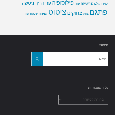
פילוסופיה
פרידריך ניטשה
פוליטיקה
עולם
סנקה
פחד
פתגם
ציטוט
צחוקים
שמחה
שנאה
צחוק
שקר
חיפוש
חפשו
את:
חפשו
כל הקטגוריות
כל
הקטגוריות