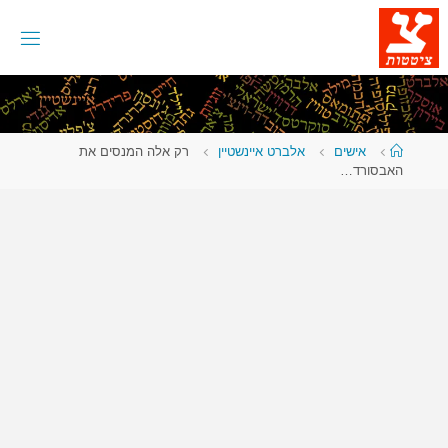
לגו
תוכן
עמוד
אישים
אלברט איינשטיין
רק אלה המנסים את
ראשי
האבסורד…