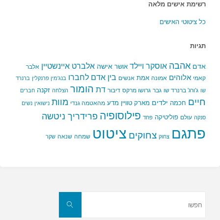
רשימת אישים מלאה
כל ציטוטי האישים
תגיות
אהבה
אלברט איינשטיין
אוסקר ויילד
אדם
אישה
אושר
אלבר
בין אדם לחברו
אלוהים
אמת
קאמי
אמונה
אנשים
בנג'מין פרנקלין
ברנרד
הומור
דת
זקנה
ג'ורג' ברנרד שו
גבר
גרושו מרקס
דיבור
שו
הצלחה
חברים
חיים
מוות
ילדים
חכמה
מארק טוויין
מדע
מהאטמה גנדי
נישואין
נשים
פילוסופיה
פרידריך ניטשה
פוליטיקה
עולם
סנקה
פחד
פתגם
ציטוט
צחוקים
שמחה
שנאה
צחוק
שקר
חפשו
את:
חפשו