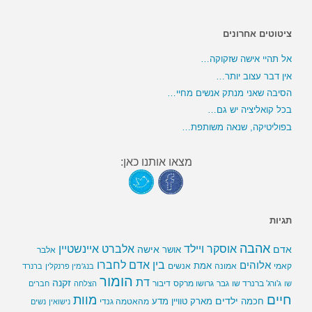
ציטוטים אחרונים
אל תהיי אישה שזקוקה…
אין דבר עצוב יותר…
הסיבה שאני מנתק אנשים מחיי…
בכל קואליציה יש גם…
בפוליטיקה, שנאה משותפת…
מצאו אותנו כאן:
תגיות
אהבה
אלברט איינשטיין
אוסקר ויילד
אדם
אישה
אושר
אלבר
בין אדם לחברו
אלוהים
אמת
קאמי
אמונה
אנשים
בנג'מין פרנקלין
ברנרד
הומור
דת
זקנה
ג'ורג' ברנרד שו
גבר
גרושו מרקס
דיבור
שו
הצלחה
חברים
חיים
מוות
ילדים
חכמה
מארק טוויין
מדע
מהאטמה גנדי
נישואין
נשים