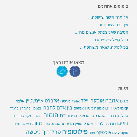
ציטוטים אחרונים
אל תהיי אישה שזקוקה…
אין דבר עצוב יותר…
הסיבה שאני מנתק אנשים מחיי…
בכל קואליציה יש גם…
בפוליטיקה, שנאה משותפת…
מצאו אותנו כאן:
תגיות
אהבה
אלברט איינשטיין
אוסקר ויילד
אדם
אישה
אושר
אלבר
בין אדם לחברו
אלוהים
אמת
קאמי
אמונה
אנשים
בנג'מין פרנקלין
ברנרד
הומור
דת
זקנה
ג'ורג' ברנרד שו
גבר
גרושו מרקס
דיבור
שו
הצלחה
חברים
חיים
מוות
ילדים
חכמה
מארק טוויין
מדע
מהאטמה גנדי
נישואין
נשים
פילוסופיה
פרידריך ניטשה
פוליטיקה
עולם
סנקה
פחד