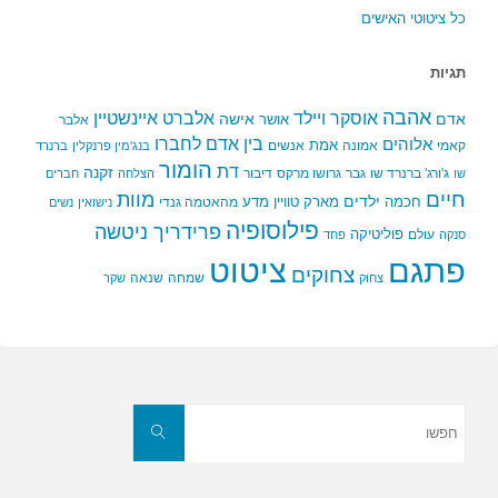
כל ציטוטי האישים
תגיות
אהבה
אלברט איינשטיין
אוסקר ויילד
אדם
אישה
אושר
אלבר
בין אדם לחברו
אלוהים
אמת
קאמי
אמונה
אנשים
בנג'מין פרנקלין
ברנרד
הומור
דת
זקנה
ג'ורג' ברנרד שו
גבר
גרושו מרקס
דיבור
שו
הצלחה
חברים
חיים
מוות
ילדים
חכמה
מארק טוויין
מדע
מהאטמה גנדי
נישואין
נשים
פילוסופיה
פרידריך ניטשה
פוליטיקה
עולם
סנקה
פחד
פתגם
ציטוט
צחוקים
שמחה
שנאה
צחוק
שקר
חפשו
את:
חפשו