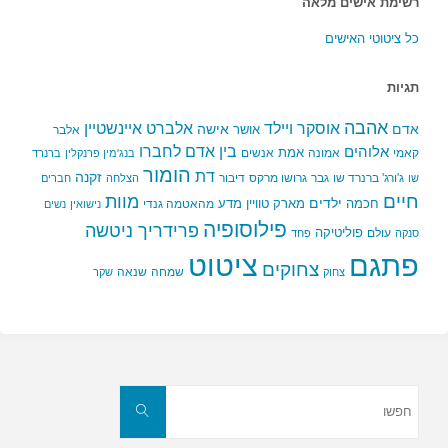
רשימת אישים מלאה
כל ציטוטי האישים
תגיות
אהבה
אלברט איינשטיין
אוסקר ויילד
אדם
אישה
אושר
אלבר
בין אדם לחברו
אלוהים
אמת
קאמי
אמונה
אנשים
בנג'מין פרנקלין
ברנרד
הומור
דת
זקנה
ג'ורג' ברנרד שו
גבר
גרושו מרקס
דיבור
שו
הצלחה
חברים
חיים
מוות
ילדים
חכמה
מארק טוויין
מדע
מהאטמה גנדי
נישואין
נשים
פילוסופיה
פרידריך ניטשה
פוליטיקה
עולם
סנקה
פחד
פתגם
ציטוט
צחוקים
שמחה
שנאה
צחוק
שקר
חפשו
את:
חפשו