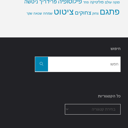
פילוסופיה
פרידריך ניטשה
פוליטיקה
עולם
סנקה
פחד
פתגם
ציטוט
צחוקים
שמחה
שנאה
צחוק
שקר
חיפוש
חפשו
את:
חפשו
כל הקטגוריות
כל
הקטגוריות