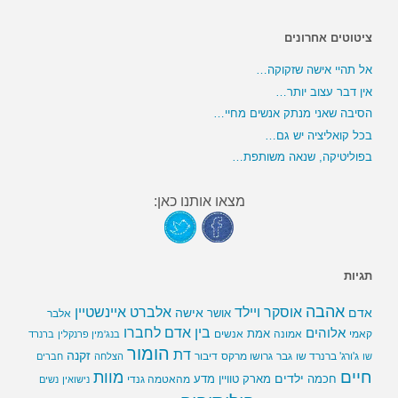
ציטוטים אחרונים
אל תהיי אישה שזקוקה…
אין דבר עצוב יותר…
הסיבה שאני מנתק אנשים מחיי…
בכל קואליציה יש גם…
בפוליטיקה, שנאה משותפת…
מצאו אותנו כאן:
תגיות
אהבה
אלברט איינשטיין
אוסקר ויילד
אדם
אישה
אושר
אלבר
בין אדם לחברו
אלוהים
אמת
קאמי
אמונה
אנשים
בנג'מין פרנקלין
ברנרד
הומור
דת
זקנה
ג'ורג' ברנרד שו
גבר
גרושו מרקס
דיבור
שו
הצלחה
חברים
חיים
מוות
ילדים
חכמה
מארק טוויין
מדע
מהאטמה גנדי
נישואין
נשים