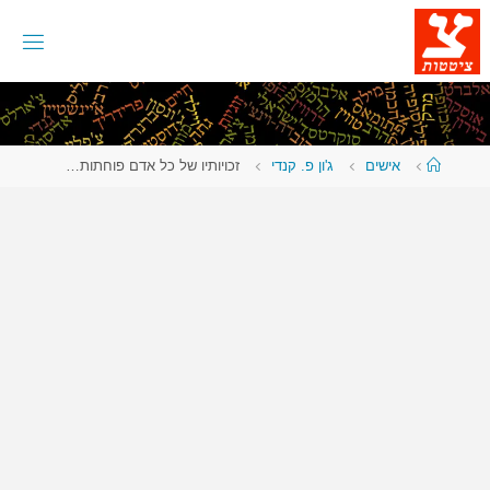
לגו
תוכן
עמוד
אישים
ג'ון פ. קנדי
זכויותיו של כל אדם פוחתות…
ראשי