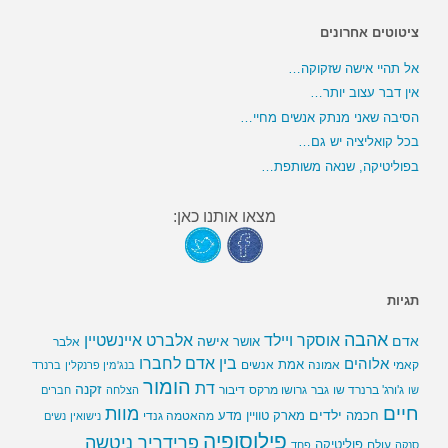
ציטוטים אחרונים
אל תהיי אישה שזקוקה…
אין דבר עצוב יותר…
הסיבה שאני מנתק אנשים מחיי…
בכל קואליציה יש גם…
בפוליטיקה, שנאה משותפת…
מצאו אותנו כאן:
תגיות
אהבה
אלברט איינשטיין
אוסקר ויילד
אדם
אישה
אושר
אלבר
בין אדם לחברו
אלוהים
אמת
קאמי
אמונה
אנשים
בנג'מין פרנקלין
ברנרד
הומור
דת
זקנה
ג'ורג' ברנרד שו
גבר
גרושו מרקס
דיבור
שו
הצלחה
חברים
חיים
מוות
ילדים
חכמה
מארק טוויין
מדע
מהאטמה גנדי
נישואין
נשים
פילוסופיה
פרידריך ניטשה
פוליטיקה
עולם
סנקה
פחד