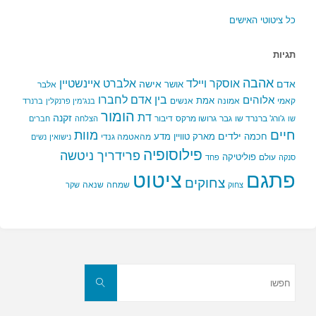
כל ציטוטי האישים
תגיות
אהבה
אלברט איינשטיין
אוסקר ויילד
אדם
אישה
אושר
אלבר
בין אדם לחברו
אלוהים
אמת
קאמי
אמונה
אנשים
בנג'מין פרנקלין
ברנרד
הומור
דת
זקנה
ג'ורג' ברנרד שו
גבר
גרושו מרקס
דיבור
שו
הצלחה
חברים
חיים
מוות
ילדים
חכמה
מארק טוויין
מדע
מהאטמה גנדי
נישואין
נשים
פילוסופיה
פרידריך ניטשה
פוליטיקה
עולם
סנקה
פחד
פתגם
ציטוט
צחוקים
שמחה
שנאה
צחוק
שקר
חפשו
את:
חפשו