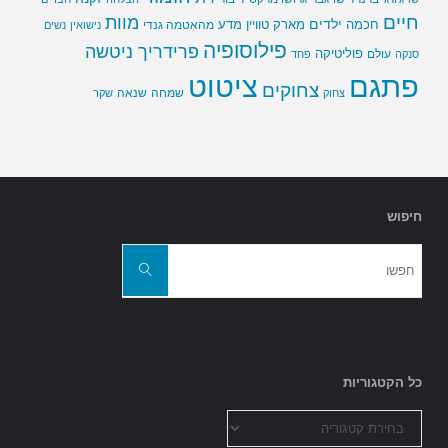
חיים
מוות
ילדים
חכמה
מארק טוויין
מדע
מהאטמה גנדי
נישואין
נשים
פילוסופיה
פרידריך ניטשה
פוליטיקה
עולם
סנקה
פחד
פתגם
ציטוט
צחוקים
שמחה
שנאה
צחוק
שקר
חיפוש
חפשו
את:
חפשו
כל הקטגוריות
כל
הקטגוריות