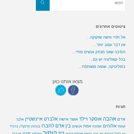
את:
חפשו
ציטוטים אחרונים
אל תהיי אישה שזקוקה…
אין דבר עצוב יותר…
הסיבה שאני מנתק אנשים מחיי…
בכל קואליציה יש גם…
בפוליטיקה, שנאה משותפת…
מצאו אותנו כאן:
תגיות
אהבה
אלברט איינשטיין
אוסקר ויילד
אדם
אישה
אושר
אלבר
בין אדם לחברו
אלוהים
אמת
קאמי
אמונה
אנשים
בנג'מין פרנקלין
ברנרד
הומור
דת
זקנה
ג'ורג' ברנרד שו
גבר
גרושו מרקס
דיבור
שו
הצלחה
חברים