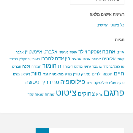
הקטגוריות
רשימת אישים מלאה
כל ציטוטי האישים
תגיות
אהבה
אלברט איינשטיין
אוסקר ויילד
אדם
אישה
אושר
אלבר
בין אדם לחברו
אלוהים
אמת
קאמי
אמונה
אנשים
בנג'מין פרנקלין
ברנרד
הומור
דת
זקנה
ג'ורג' ברנרד שו
גבר
גרושו מרקס
דיבור
שו
הצלחה
חברים
חיים
מוות
ילדים
חכמה
מארק טוויין
מדע
מהאטמה גנדי
נישואין
נשים
פילוסופיה
פרידריך ניטשה
פוליטיקה
עולם
סנקה
פחד
פתגם
ציטוט
צחוקים
שמחה
שנאה
צחוק
שקר
חפשו